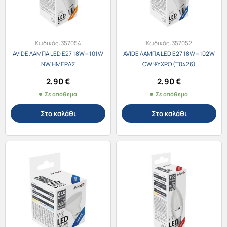
Κωδικός:
357054
Κωδικός:
357052
AVIDE ΛΑΜΠΑ LED E27 18W=101W
AVIDE ΛΑΜΠΑ LED E27 18W=102W
NW ΗΜΕΡΑΣ
CW ΨΥΧΡΟ (Τ0426)
2,90
€
2,90
€
Σε απόθεμα
Σε απόθεμα
Στο καλάθι
Στο καλάθι