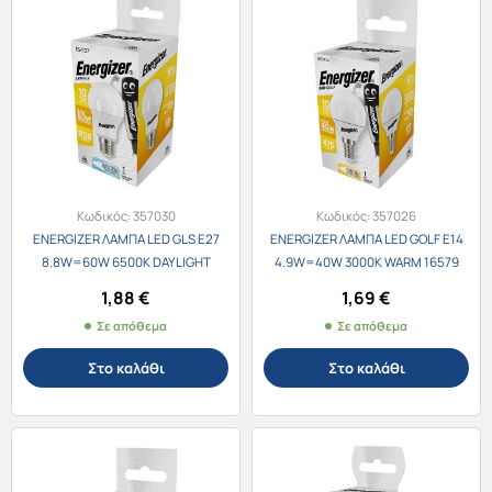
Κωδικός:
357030
Κωδικός:
357026
ENERGIZER ΛΑΜΠΑ LED GLS E27
ENERGIZER ΛΑΜΠΑ LED GOLF E14
8.8W=60W 6500K DAYLIGHT
4.9W=40W 3000K WARM 16579
16605
1,88
€
1,69
€
Σε απόθεμα
Σε απόθεμα
Στο καλάθι
Στο καλάθι