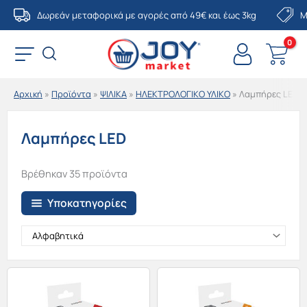
Μετάβαση
Δωρεάν μεταφορικά με αγορές από 49€ και έως 3kg
Μ
στο
περιεχόμενο
Αρχική
»
Προϊόντα
»
ΨΙΛΙΚΑ
»
ΗΛΕΚΤΡΟΛΟΓΙΚΟ ΥΛΙΚΟ
»
Λαμπήρες LED
Λαμπήρες LED
Βρέθηκαν 35 προϊόντα
Υποκατηγορίες