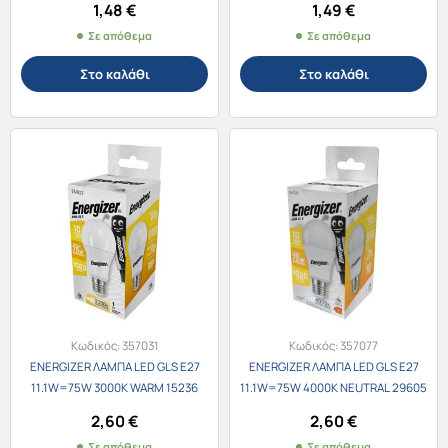
1,48
€
1,49
€
Σε απόθεμα
Σε απόθεμα
Στο καλάθι
Στο καλάθι
Κωδικός:
357031
Κωδικός:
357077
ENERGIZER ΛΑΜΠΑ LED GLS E27
ENERGIZER ΛΑΜΠΑ LED GLS E27
11.1W=75W 3000K WARM 15236
11.1W=75W 4000K NEUTRAL 29605
2,60
€
2,60
€
Σε απόθεμα
Σε απόθεμα