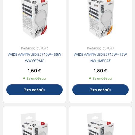
Κωδικός:
357043
Κωδικός:
357047
AVIDE ΛΑΜΠΑ LED E27 10W=69W
AVIDE ΛΑΜΠΑ LED E27 12W=75W
WW ΘΕΡΜΟ
NW ΗΜΕΡΑΣ
1,60
€
1,80
€
Σε απόθεμα
Σε απόθεμα
Στο καλάθι
Στο καλάθι