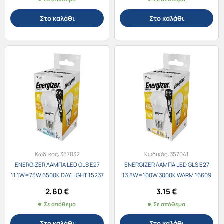
Στο καλάθι
Στο καλάθι
Κωδικός:
357032
Κωδικός:
357041
ENERGIZER ΛΑΜΠΑ LED GLS E27
ENERGIZER ΛΑΜΠΑ LED GLS E27
11.1W=75W 6500K DAYLIGHT 15237
13.8W=100W 3000K WARM 16609
2,60
€
3,15
€
Σε απόθεμα
Σε απόθεμα
Στο καλάθι
Στο καλάθι