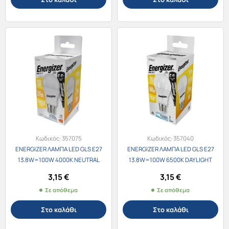
Κωδικός:
357075
Κωδικός:
357040
ENERGIZER ΛΑΜΠΑ LED GLS E27
ENERGIZER ΛΑΜΠΑ LED GLS E27
13.8W=100W 4000K NEUTRAL
13.8W=100W 6500K DAYLIGHT
16610
16611
3,15
€
3,15
€
Σε απόθεμα
Σε απόθεμα
Στο καλάθι
Στο καλάθι