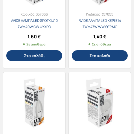
Κωδικός:
357066
Κωδικός:
357055
AVIDE ΛΑΜΠΑ LED SPOT GU10
AVIDE ΛΑΜΠΑ LED ΚΕΡΙ E14
7W=49W CW ΨΥΧΡΟ
7W=47W WW ΘΕΡΜΟ
1,60
€
1,40
€
Σε απόθεμα
Σε απόθεμα
Στο καλάθι
Στο καλάθι