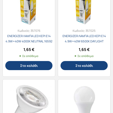
Κωδικός:
357076
Κωδικός:
357025
ENERGIZER ΛΑΜΠΑ LED ΚΕΡΙ E14
ENERGIZER ΛΑΜΠΑ LED ΚΕΡΙ E14
4.9W=40W 4000K NEUTRAL 16592
4.9W=40W 6500K DAYLIGHT
16593
1,65
€
1,65
€
Σε απόθεμα
Σε απόθεμα
Στο καλάθι
Στο καλάθι