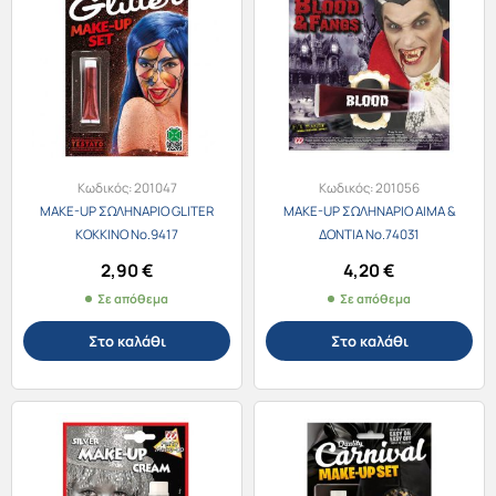
Κωδικός:
201047
Κωδικός:
201056
MAKE-UP ΣΩΛΗΝΑΡΙΟ GLITER
MAKE-UP ΣΩΛΗΝΑΡΙΟ ΑΙΜΑ &
ΚΟΚΚΙΝΟ Νο.9417
ΔΟΝΤΙΑ Νο.74031
2,90
€
4,20
€
Σε απόθεμα
Σε απόθεμα
Στο καλάθι
Στο καλάθι