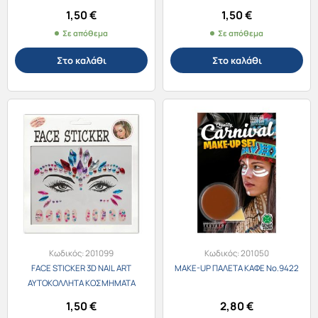
ΠΡΟΣΩΠΟΥ & ΝΥΧΙΩΝ 201062-4
ΠΡΟΣΩΠΟΥ & ΝΥΧΙΩΝ 201062-5
1,50
€
1,50
€
ΜΠΛΕ
ΜΩΒ
Σε απόθεμα
Σε απόθεμα
Στο καλάθι
Στο καλάθι
Κωδικός:
201099
Κωδικός:
201050
FACE STICKER 3D NAIL ART
MAKE-UP ΠΑΛΕΤΑ ΚΑΦΕ Νο.9422
ΑΥΤΟΚΟΛΛΗΤΑ ΚΟΣΜΗΜΑΤΑ
ΠΡΟΣΩΠΟΥ & ΝΥΧΙΩΝ 201062-6
1,50
€
2,80
€
ΠΟΛΥΧΡΩΜΑ