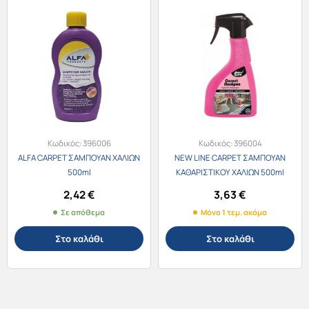
Κωδικός:
396006
Κωδικός:
396004
ALFA CARPET ΣΑΜΠΟΥΑΝ ΧΑΛΙΩΝ
NEW LINE CARPET ΣΑΜΠΟΥΑΝ
500ml
ΚΑΘΑΡΙΣΤΙΚΟΥ ΧΑΛΙΩΝ 500ml
ΑΝΤΛΙΑ
2,42
€
3,63
€
Σε απόθεμα
Μόνο 1 τεμ. ακόμα
Στο καλάθι
Στο καλάθι