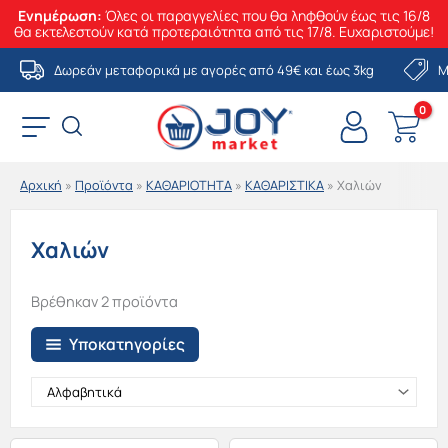
Ενημέρωση:
Όλες οι παραγγελίες που θα ληφθούν έως τις 16/8
θα εκτελεστούν κατά προτεραιότητα από τις 17/8. Ευχαριστούμε!
Μετάβαση
Δωρεάν μεταφορικά με αγορές από 49€ και έως 3kg
Μ
στο
περιεχόμενο
Αρχική
»
Προϊόντα
»
ΚΑΘΑΡΙΟΤΗΤΑ
»
ΚΑΘΑΡΙΣΤΙΚΑ
»
Χαλιών
Χαλιών
Βρέθηκαν 2 προϊόντα
Υποκατηγορίες