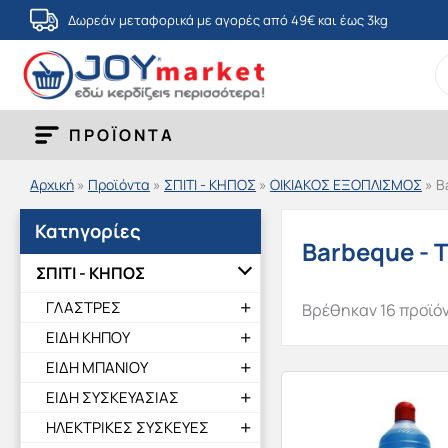
Μετάβαση
Δωρεάν μεταφορικά με αγορές από 49€ και έως 3kg
στο
S
περιεχόμενο
fo
ΠΡΟΪΟΝΤΑ
Αρχική
»
Προϊόντα
»
ΣΠΙΤΙ - ΚΗΠΟΣ
»
ΟΙΚΙΑΚΟΣ ΕΞΟΠΛΙΣΜΟΣ
»
B
Κατηγορίες
Barbeque - 
ΣΠΙΤΙ - ΚΗΠΟΣ
ΓΛΑΣΤΡΕΣ
Βρέθηκαν 16 προϊό
ΕΙΔΗ ΚΗΠΟΥ
ΕΙΔΗ ΜΠΑΝΙΟΥ
ΕΙΔΗ ΣΥΣΚΕΥΑΣΙΑΣ
ΗΛΕΚΤΡΙΚΕΣ ΣΥΣΚΕΥΕΣ