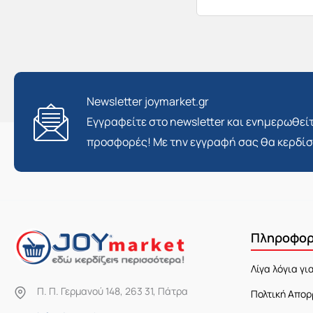
Newsletter joymarket.gr
Εγγραφείτε στο newsletter και ενημερωθείτ
προσφορές! Με την εγγραφή σας θα κερδί
Πληροφορ
Λίγα λόγια γι
Π. Π. Γερμανού 148, 263 31, Πάτρα
Πολτική Απορ