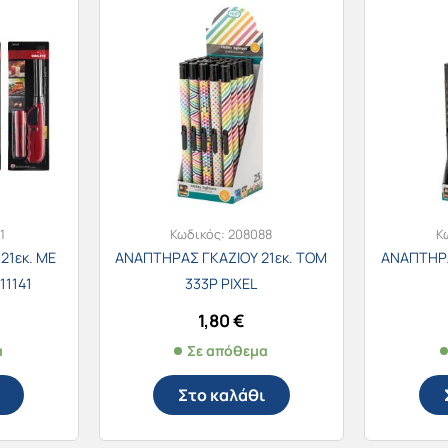
1
Κωδικός:
208088
Κ
21εκ. ME
ΑΝΑΠΤΗΡΑΣ ΓΚΑΖΙΟΥ 21εκ. TOM
ΑΝΑΠΤΗΡΑ
11141
333P PIXEL
1,80
€
α
Σε απόθεμα
Στο καλάθι