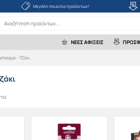
Μεγάλη ποικιλία προϊόντων!
earch
r:
ΝΕΕΣ ΑΦΙΞΕΙΣ
ΠΡΟΣΦ
arbeque - Τζάκι
Τζάκι
ντα