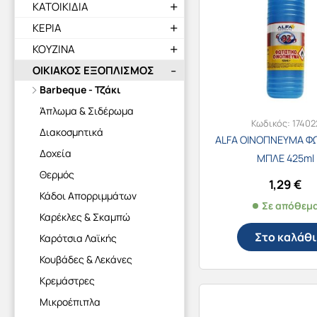
ΚΑΤΟΙΚΙΔΙΑ
ΚΕΡΙΑ
ΚΟΥΖΙΝΑ
ΟΙΚΙΑΚΟΣ ΕΞΟΠΛΙΣΜΟΣ
Barbeque - Τζάκι
Άπλωμα & Σιδέρωμα
Κωδικός:
17402
Διακοσμητικά
ALFA ΟΙΝΟΠΝΕΥΜΑ ΦΩ
Δοχεία
ΜΠΛΕ 425ml
Θερμός
1,29
€
Κάδοι Απορριμμάτων
Σε απόθεμ
Καρέκλες & Σκαμπώ
Στο καλάθι
Καρότσια Λαϊκής
Κουβάδες & Λεκάνες
Κρεμάστρες
Μικροέπιπλα