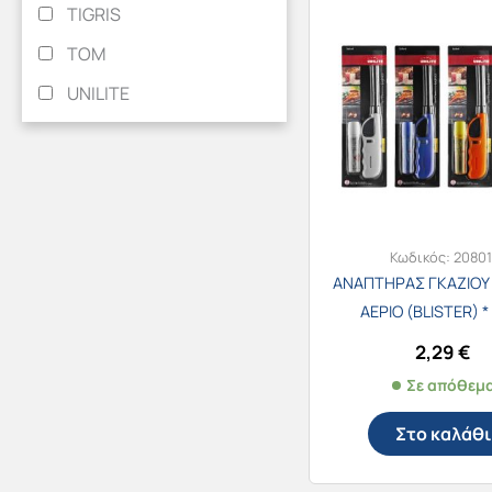
TIGRIS
TOM
UNILITE
Κωδικός:
20801
ΑΝΑΠΤΗΡΑΣ ΓΚΑΖΙΟΥ 
ΑΕΡΙΟ (BLISTER) * 
2,29
€
Σε απόθεμ
Στο καλάθι