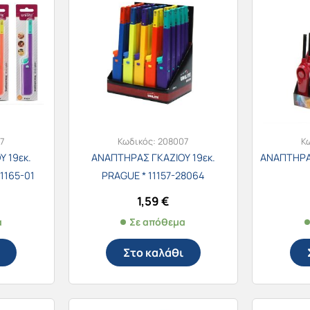
7
Κωδικός:
208007
Κ
 19εκ.
ΑΝΑΠΤΗΡΑΣ ΓΚΑΖΙΟΥ 19εκ.
ΑΝΑΠΤΗΡΑΣ
1165-01
PRAGUE * 11157-28064
1,59
€
α
Σε απόθεμα
Στο καλάθι