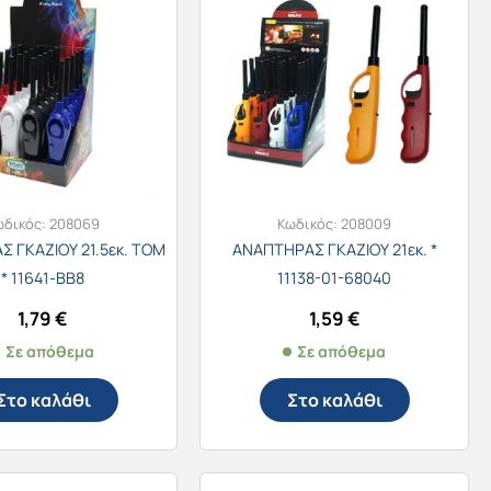
ωδικός:
208069
Κωδικός:
208009
 ΓΚΑΖΙΟΥ 21.5εκ. TOM
ΑΝΑΠΤΗΡΑΣ ΓΚΑΖΙΟΥ 21εκ. *
* 11641-BB8
11138-01-68040
1,79
€
1,59
€
Σε απόθεμα
Σε απόθεμα
Στο καλάθι
Στο καλάθι