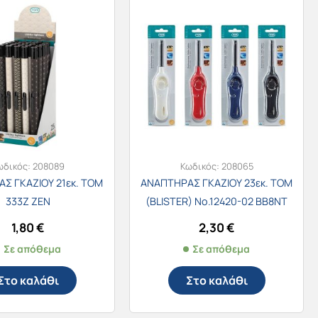
ωδικός:
208089
Κωδικός:
208065
Σ ΓΚΑΖΙΟΥ 21εκ. TOM
ΑΝΑΠΤΗΡΑΣ ΓΚΑΖΙΟΥ 23εκ. TOM
333Z ZEN
(BLISTER) No.12420-02 BB8NT
1,80
€
2,30
€
Σε απόθεμα
Σε απόθεμα
Στο καλάθι
Στο καλάθι