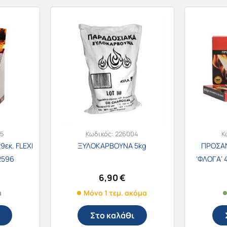
5
Κωδικός:
226004
Κ
εκ. FLEXI
ΞΥΛΟΚΑΡΒΟΥΝΑ 5kg
ΠΡΟΣΑ
2596
‘ΦΛΟΓΑ’
6,90
€
α
Μόνο 1 τεμ. ακόμα
Στο καλάθι