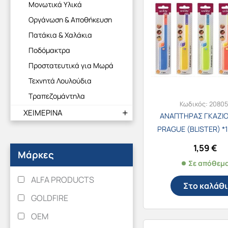
Μονωτικά Υλικά
Οργάνωση & Αποθήκευση
Πατάκια & Χαλάκια
Ποδόμακτρα
Προστατευτικά για Μωρά
Τεχνητά Λουλούδια
Τραπεζομάντηλα
Κωδικός:
20805
ΧΕΙΜΕΡΙΝΑ
ΑΝΑΠΤΗΡΑΣ ΓΚΑΖΙΟΥ
PRAGUE (BLISTER) *1
1,59
€
Μάρκες
Σε απόθεμ
ALFA PRODUCTS
Στο καλάθι
GOLDFIRE
OEM