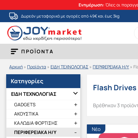
Ενημέρωση:
Όλες οι παραγγε
Μετάβαση
Δωρεάν μεταφορικά με αγορές από 49€ και έως 3kg
στο
S
περιεχόμενο
fo
ΠΡΟΪΟΝΤΑ
Αρχική
»
Προϊόντα
»
ΕΙΔΗ ΤΕΧΝΟΛΟΓΙΑΣ
»
ΠΕΡΙΦΕΡΕΙΑΚΑ Η/Υ
»
Fl
Κατηγορίες
Flash Drives
ΕΙΔΗ ΤΕΧΝΟΛΟΓΙΑΣ
GADGETS
Βρέθηκαν 3 προϊόν
ΑΚΟΥΣΤΙΚΑ
ΚΑΛΩΔΙΑ ΦΟΡΤΙΣΗΣ
Νέο
ΠΕΡΙΦΕΡΕΙΑΚΑ Η/Υ