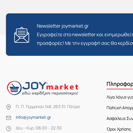
Newsletter joymarket.gr
Εγγραφείτε στο newsletter και ενημερωθείτ
προσφορές! Με την εγγραφή σας θα κερδί
Πληροφορ
Λίγα λόγια γι
Π. Π. Γερμανού 148, 263 31, Πάτρα
Πολτική Απορ
info@joymarket.gr
Ασφάλεια Συ
Δευ - Κυρ: 08:00 - 22:30
Όροι Χρήσης