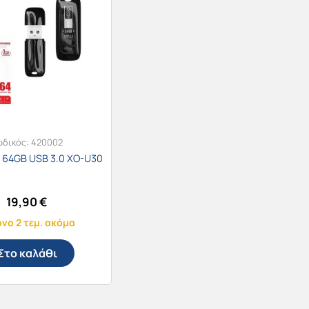
ωδικός:
420002
ve 64GB USB 3.0 XO-U30
19,90
€
νο 2 τεμ. ακόμα
Στο καλάθι