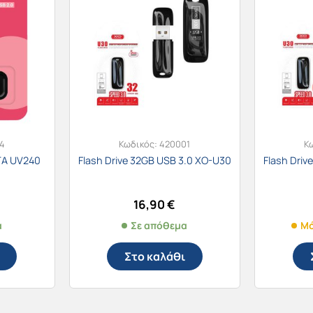
4
Κωδικός:
420001
Κ
TA UV240
Flash Drive 32GB USB 3.0 XO-U30
Flash Dri
16,90
€
α
Σε απόθεμα
Μό
Στο καλάθι