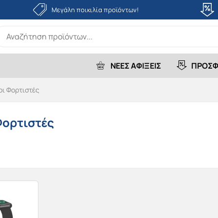
Μεγάλη ποικιλία προϊόντων!
earch
r:
ΝΕΕΣ ΑΦΙΞΕΙΣ
ΠΡΟΣΦ
ι Φορτιστές
Φορτιστές