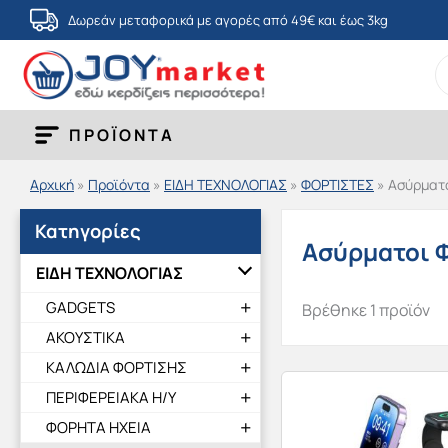
Μετάβαση
Δωρεάν μεταφορικά με αγορές από 49€ και έως 3kg
στο
S
περιεχόμενο
fo
ΠΡΟΪΟΝΤΑ
Αρχική
»
Προϊόντα
»
ΕΙΔΗ ΤΕΧΝΟΛΟΓΙΑΣ
»
ΦΟΡΤΙΣΤΕΣ
»
Ασύρματο
Κατηγορίες
Ασύρματοι 
ΕΙΔΗ ΤΕΧΝΟΛΟΓΙΑΣ
GADGETS
Βρέθηκε 1 προϊόν
ΑΚΟΥΣΤΙΚΑ
ΚΑΛΩΔΙΑ ΦΟΡΤΙΣΗΣ
ΠΕΡΙΦΕΡΕΙΑΚΑ Η/Υ
ΦΟΡΗΤΑ ΗΧΕΙΑ