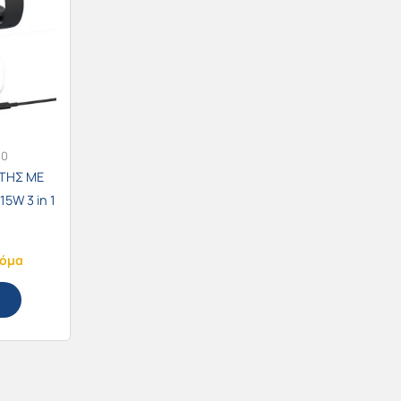
00
ΤΗΣ ΜΕ
5W 3 in 1
5
κόμα