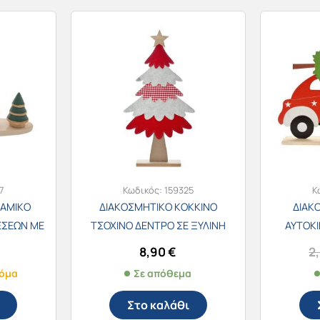
7
Κωδικός:
159325
Κ
ΡΑΜΙΚΟ
ΔΙΑΚΟΣΜΗΤΙΚΟ ΚΟΚΚΙΝΟ
ΔΙΑΚ
ΕΣΕΩΝ ΜΕ
ΤΣΟΧΙΝΟ ΔΕΝΤΡΟ ΣΕ ΞΥΛΙΝΗ
ΑΥΤΟΚΙ
κ. 86570
ΒΑΣΗ 26x5x49εκ. 82564
18
8,90
€
2
κόμα
Σε απόθεμα
Στο καλάθι