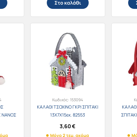
Στο καλάθι
4
Κωδικός:
153094
Κ
ΟΣ
ΚΑΛΑΘΙ ΤΣΟΧΙΝΟ ΓΚΡΙ ΣΠΙΤΑΚΙ
ΚΑΛΑΘΙ
Σ ΝΑΝΟΣ
13Χ7Χ15εκ. 82553
ΣΠΙΤΑΚΙ
3,60
€
κόμα
Μόνο 2 τεμ. ακόμα
Μό