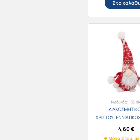
Στο καλάθι
Κωδικός:
15918
ΔΙΑΚΟΣΜΗΤΙΚ
ΧΡΙΣΤΟΥΓΕΝΝΙΑΤΙΚΟ
24cm /9402
4,60
€
Μόνο 2 τεμ. α