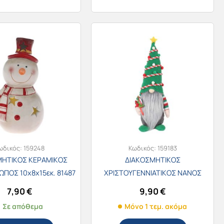
ωδικός:
159248
Κωδικός:
159183
ΜΗΤΙΚΟΣ ΚΕΡΑΜΙΚΟΣ
ΔΙΑΚΟΣΜΗΤΙΚΟΣ
ΠΟΣ 10x8x15εκ. 81487
ΧΡΙΣΤΟΥΓΕΝΝΙΑΤΙΚΟΣ ΝΑΝΟΣ
16Χ37cm /9426
7,90
€
9,90
€
Σε απόθεμα
Μόνο 1 τεμ. ακόμα