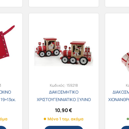
3
Κωδικός:
159218
Κ
ΟΧΙΝΟ
ΔΙΑΚΟΣΜΗΤΙΚΟ
ΔΙΑΚΟΣ
19×13εκ.
ΧΡΙΣΤΟΥΓΕΝΝΙΑΤΙΚΟ ΞΥΛΙΝΟ
ΧΙΟΝΑΝΘΡΩ
ΤΡΕΝΑΚΙ 19εκ._0022
10,90
€
κόμα
Μόνο 1 τεμ. ακόμα