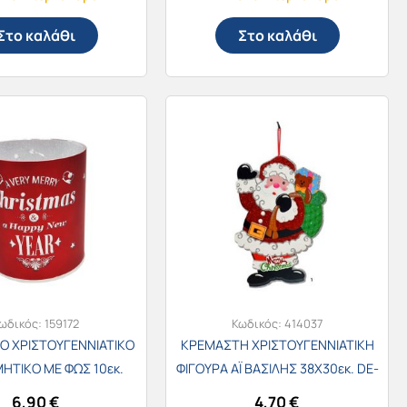
Στο καλάθι
Στο καλάθι
ωδικός:
159172
Κωδικός:
414037
Ο ΧΡΙΣΤΟΥΓΕΝΝΙΑΤΙΚΟ
ΚΡΕΜΑΣΤΗ ΧΡΙΣΤΟΥΓENNIATIKH
ΗΤΙΚΟ ΜΕ ΦΩΣ 10εκ.
ΦΙΓΟΥΡΑ ΑΪ ΒΑΣΙΛΗΣ 38Χ30εκ. DE-
/4241
RO009777/83989
6,90
€
4,70
€