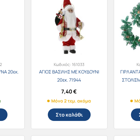
2
Κωδικός:
161033
Κ
ΥΝΑ 20εκ.
ΑΓΙΟΣ ΒΑΣΙΛΗΣ ΜΕ ΚΟΥΔΟΥΝΙ
ΓΙΡΛΑΝΤΑ
20εκ. 71944
ΣΤΟΛΙΣΜ
7,40
€
α
Μόνο 2 τεμ. ακόμα
Μό
Στο καλάθι