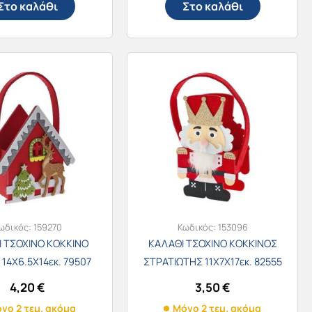
Στο καλάθι
Στο καλάθι
ωδικός:
159270
Κωδικός:
153096
 ΤΣΟΧΙΝΟ ΚΟΚΚΙΝΟ
ΚΑΛΑΘΙ ΤΣΟΧΙΝΟ ΚΟΚΚΙΝΟΣ
 14Χ6.5Χ14εκ. 79507
ΣΤΡΑΤΙΩΤΗΣ 11Χ7Χ17εκ. 82555
4,20
€
3,50
€
νο 2 τεμ. ακόμα
Μόνο 2 τεμ. ακόμα