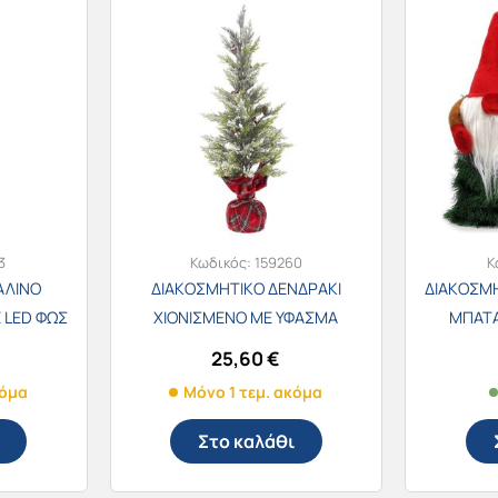
3
Κωδικός:
159260
Κ
ΑΛΙΝΟ
ΔΙΑΚΟΣΜΗΤΙΚΟ ΔΕΝΔΡΑΚΙ
ΔΙΑΚΟΣΜ
 LED ΦΩΣ
ΧΙΟΝΙΣΜΕΝΟ ΜΕ ΥΦΑΣΜΑ
ΜΠΑΤΑ
9
ΚΟΚΚΙΝΟ ΣΤΗ ΒΑΣΗ 22×60εκ.
ΜΟΥΣΙΚ
25,60
€
74650
κόμα
Μόνο 1 τεμ. ακόμα
Στο καλάθι