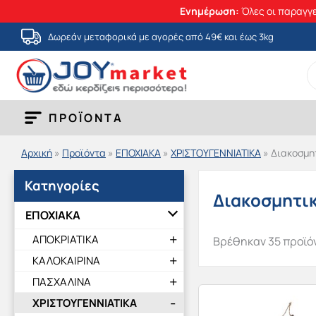
Ενημέρωση:
Όλες οι παραγγε
Μετάβαση
Δωρεάν μεταφορικά με αγορές από 49€ και έως 3kg
στο
S
περιεχόμενο
fo
ΠΡΟΪΟΝΤΑ
Αρχική
»
Προϊόντα
»
ΕΠΟΧΙΑΚΑ
»
ΧΡΙΣΤΟΥΓΕΝΝΙΑΤΙΚΑ
»
Διακοσμη
Κατηγορίες
Διακοσμητι
ΕΠΟΧΙΑΚΑ
ΑΠΟΚΡΙΑΤΙΚΑ
Βρέθηκαν 35 προϊό
ΚΑΛΟΚΑΙΡΙΝΑ
ΠΑΣΧΑΛΙΝΑ
ΧΡΙΣΤΟΥΓΕΝΝΙΑΤΙΚΑ