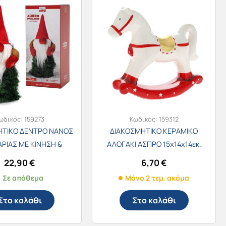
ωδικός:
159273
Κωδικός:
159312
ΗΤΙΚΟ ΔΕΝΤΡΟ ΝΑΝΟΣ
ΔΙΑΚΟΣΜΗΤΙΚΟ ΚΕΡΑΜΙΚΟ
ΡΙΑΣ ΜΕ ΚΙΝΗΣΗ &
ΑΛΟΓΑΚΙ ΑΣΠΡΟ 15x14x14εκ.
Η 30εκ. GT-479007
81532
22,90
€
6,70
€
Σε απόθεμα
Μόνο 2 τεμ. ακόμα
Στο καλάθι
Στο καλάθι