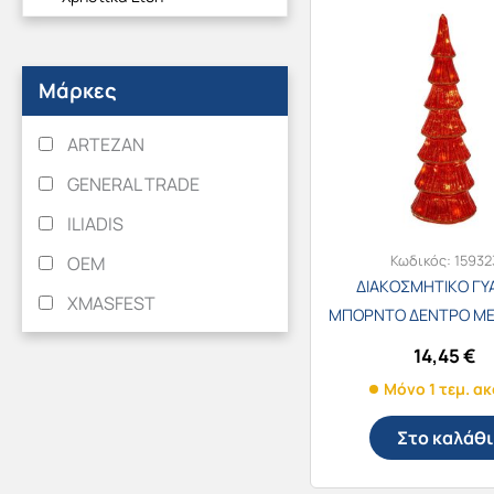
Μάρκες
ARTEZAN
GENERAL TRADE
ILIADIS
Κωδικός:
15932
OEM
ΔΙΑΚΟΣΜΗΤΙΚΟ ΓΥ
XMASFEST
ΜΠΟΡΝΤΟ ΔΕΝΤΡΟ ΜΕ
10×32εκ. 8762
14,45
€
Μόνο 1 τεμ. α
Στο καλάθι