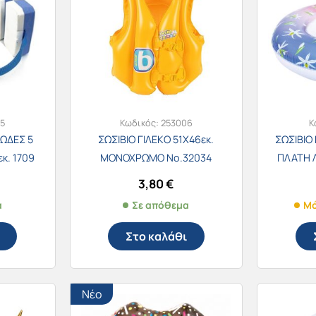
5
Κωδικός:
253006
Κ
ΩΔΕΣ 5
ΣΩΣΙΒΙΟ ΓΙΛΕΚΟ 51Χ46εκ.
ΣΩΣΙΒΙΟ
κ. 1709
ΜΟΝΟΧΡΩΜΟ Νο.32034
ΠΛΑΤΗ 
3,80
€
α
Σε απόθεμα
Μό
Στο καλάθι
Νέο