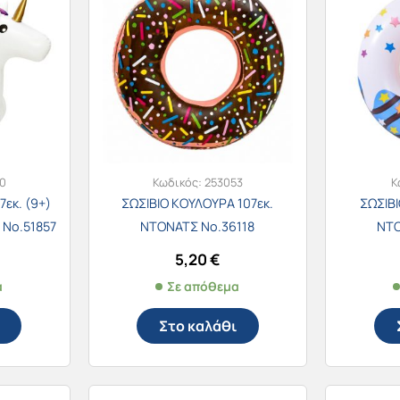
0
Κωδικός:
253053
Κ
εκ. (9+)
ΣΩΣΙΒΙΟ ΚΟΥΛΟΥΡΑ 107εκ.
ΣΩΣΙΒΙ
Νο.51857
ΝΤΟΝΑΤΣ Νο.36118
ΝΤΟ
5,20
€
α
Σε απόθεμα
Στο καλάθι