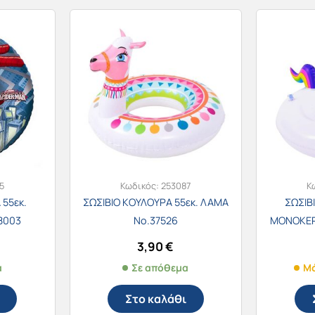
5
Κωδικός:
253087
Κ
 55εκ.
ΣΩΣΙΒΙΟ ΚΟΥΛΟΥΡΑ 55εκ. ΛΑΜΑ
ΣΩΣΙΒ
8003
Νο.37526
ΜΟΝΟΚΕΡΟ
3,90
€
α
Σε απόθεμα
Μό
Στο καλάθι