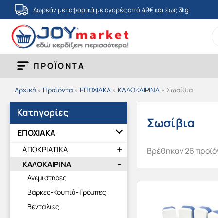
Μετάβαση
Δωρεάν μεταφορικά με αγορές από 49€ και έως 3kg
στο
S
περιεχόμενο
fo
ΠΡΟΪΟΝΤΑ
Αρχική
»
Προϊόντα
»
ΕΠΟΧΙΑΚΑ
»
ΚΑΛΟΚΑΙΡΙΝΑ
»
Σωσίβια
Κατηγορίες
Σωσίβια
ΕΠΟΧΙΑΚΑ
ΑΠΟΚΡΙΑΤΙΚΑ
Βρέθηκαν 26 προϊό
ΚΑΛΟΚΑΙΡΙΝΑ
Ανεμιστήρες
Βάρκες-Κουπιά-Τρόμπες
Βεντάλιες