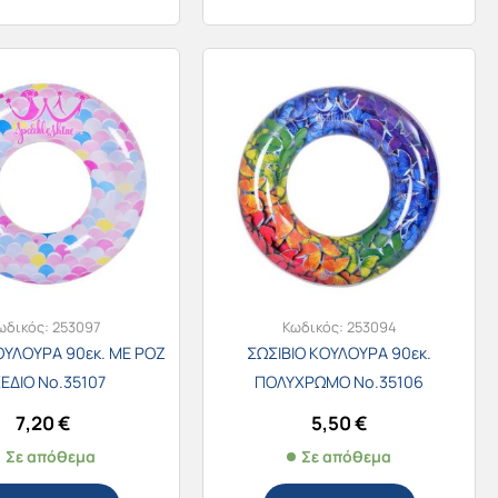
ωδικός:
253097
Κωδικός:
253094
ΟΥΛΟΥΡΑ 90εκ. ΜΕ ΡΟΖ
ΣΩΣΙΒΙΟ ΚΟΥΛΟΥΡΑ 90εκ.
ΕΔΙΟ Νο.35107
ΠΟΛΥΧΡΩΜΟ Νο.35106
7,20
€
5,50
€
Σε απόθεμα
Σε απόθεμα