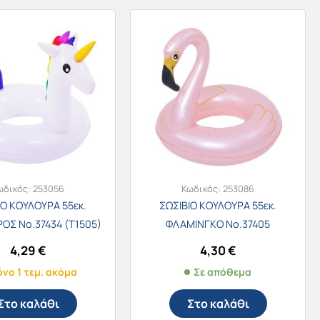
ωδικός:
253056
Κωδικός:
253086
ΙΟ ΚΟΥΛΟΥΡΑ 55εκ.
ΣΩΣΙΒΙΟ ΚΟΥΛΟΥΡΑ 55εκ.
Σ Νο.37434 (Τ1505)
ΦΛΑΜΙΝΓΚΟ Νο.37405
4,29
€
4,30
€
νο 1 τεμ. ακόμα
Σε απόθεμα
Στο καλάθι
Στο καλάθι