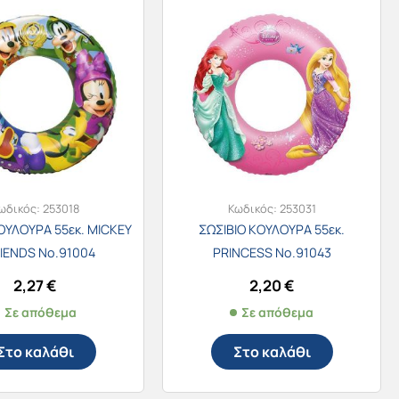
ωδικός:
253018
Κωδικός:
253031
ΟΥΛΟΥΡΑ 55εκ. MICKEY
ΣΩΣΙΒΙΟ ΚΟΥΛΟΥΡΑ 55εκ.
RIENDS Νο.91004
PRINCESS Νο.91043
2,27
€
2,20
€
Σε απόθεμα
Σε απόθεμα
Στο καλάθι
Στο καλάθι