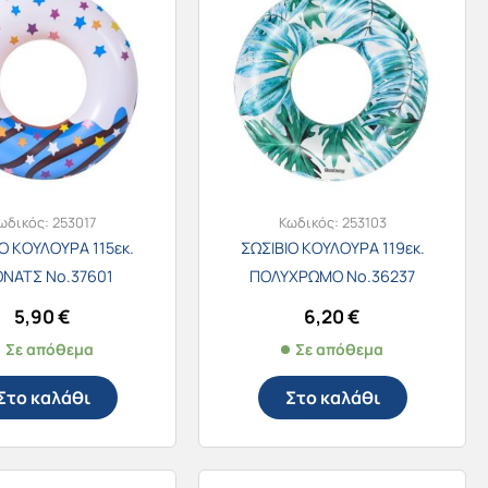
ωδικός:
253017
Κωδικός:
253103
Ο ΚΟΥΛΟΥΡΑ 115εκ.
ΣΩΣΙΒΙΟ ΚΟΥΛΟΥΡΑ 119εκ.
ΝΑΤΣ Νο.37601
ΠΟΛΥΧΡΩΜΟ Νο.36237
5,90
€
6,20
€
Σε απόθεμα
Σε απόθεμα
Στο καλάθι
Στο καλάθι