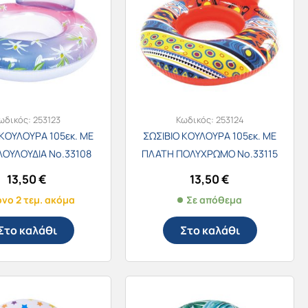
ωδικός:
253123
Κωδικός:
253124
 ΚΟΥΛΟΥΡΑ 105εκ. ΜΕ
ΣΩΣΙΒΙΟ ΚΟΥΛΟΥΡΑ 105εκ. ΜΕ
ΛΟΥΛΟΥΔΙΑ Νο.33108
ΠΛΑΤΗ ΠΟΛΥΧΡΩΜΟ Νο.33115
13,50
€
13,50
€
νο 2 τεμ. ακόμα
Σε απόθεμα
Στο καλάθι
Στο καλάθι