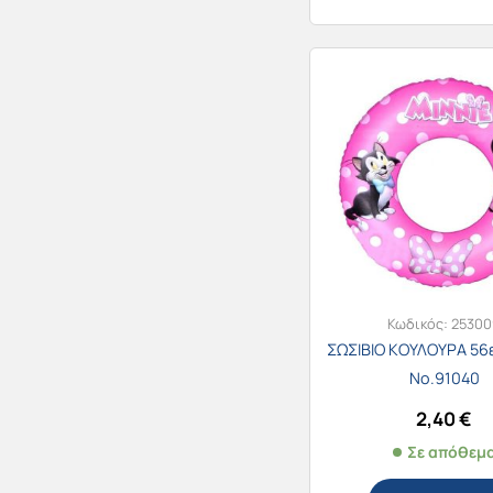
Κωδικός:
25300
ΣΩΣΙΒΙΟ ΚΟΥΛΟΥΡΑ 56ε
Νο.91040
2,40
€
Σε απόθεμ