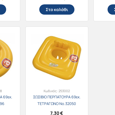
Στο καλάθι
8
Κωδικός:
253002
Α 69εκ.
ΣΩΣΙΒΙΟ ΠΕΡΠΑΤΟΥΡΑ 69εκ.
096
ΤΕΤΡΑΓΩΝΟ Νο.32050
7,30
€