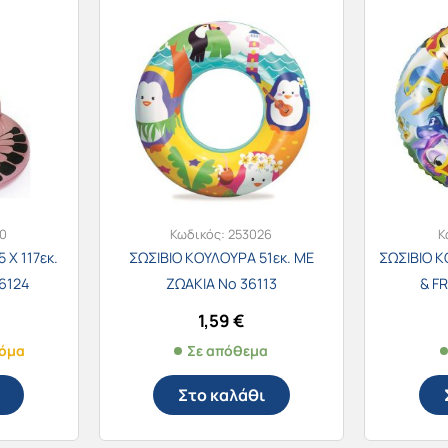
0
Κωδικός:
253026
Κ
 Χ 117εκ.
ΣΩΣΙΒΙΟ ΚΟΥΛΟΥΡΑ 51εκ. ΜΕ
ΣΩΣΙΒΙΟ Κ
6124
ΖΩΑΚΙΑ Νο 36113
& F
1,59
€
κόμα
Σε απόθεμα
Στο καλάθι