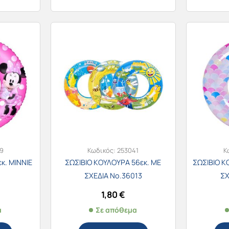
9
Κωδικός:
253041
Κ
κ. MINNIE
ΣΩΣΙΒΙΟ ΚΟΥΛΟΥΡΑ 56εκ. ΜΕ
ΣΩΣΙΒΙΟ Κ
ΣΧΕΔΙΑ Νο.36013
ΣΧ
1,80
€
α
Σε απόθεμα