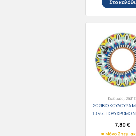
Στο καλάθι
Κωδικός:
25311
ΣΩΣΙΒΙΟ ΚΟΥΛΟΥΡΑ Μ
107εκ. ΠΟΛΥΧΡΩΜΟ Ν
7,80
€
Μόνο 2 τεμ. α