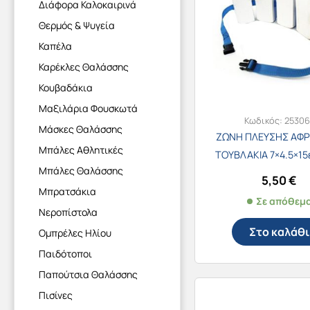
Διάφορα Καλοκαιρινά
Θερμός & Ψυγεία
Καπέλα
Καρέκλες Θαλάσσης
Κουβαδάκια
Μαξιλάρια Φουσκωτά
Κωδικός:
25306
Μάσκες Θαλάσσης
ΖΩΝΗ ΠΛΕΥΣΗΣ ΑΦΡ
Μπάλες Αθλητικές
ΤΟΥΒΛΑΚΙΑ 7×4.5×15ε
Μπάλες Θαλάσσης
5,50
€
Μπρατσάκια
Σε απόθεμ
Νεροπίστολα
Στο καλάθι
Ομπρέλες Ηλίου
Παιδότοποι
Παπούτσια Θαλάσσης
Πισίνες