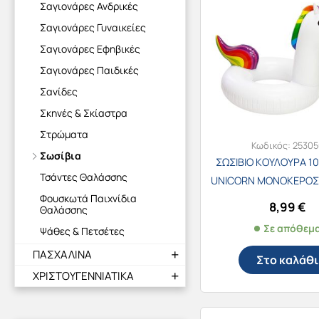
Σαγιονάρες Ανδρικές
Σαγιονάρες Γυναικείες
Σαγιονάρες Εφηβικές
Σαγιονάρες Παιδικές
Σανίδες
Σκηνές & Σκίαστρα
Στρώματα
Κωδικός:
25305
Σωσίβια
ΣΩΣΙΒΙΟ ΚΟΥΛΟΥΡΑ 107
Τσάντες Θαλάσσης
UNICORN ΜΟΝΟΚΕΡΟΣ 
Φουσκωτά Παιχνίδια
8,99
€
Θαλάσσης
Σε απόθεμ
Ψάθες & Πετσέτες
ΠΑΣΧΑΛΙΝΑ
Στο καλάθι
ΧΡΙΣΤΟΥΓΕΝΝΙΑΤΙΚΑ