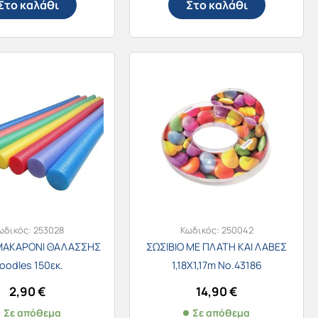
Στο καλάθι
Στο καλάθι
ωδικός:
253028
Κωδικός:
250042
 ΜΑΚΑΡΟΝΙ ΘΑΛΑΣΣΗΣ
ΣΩΣΙΒΙΟ ΜΕ ΠΛΑΤΗ ΚΑΙ ΛΑΒΕΣ
oodles 150εκ.
1,18Χ1,17m Νο.43186
2,90
€
14,90
€
Σε απόθεμα
Σε απόθεμα