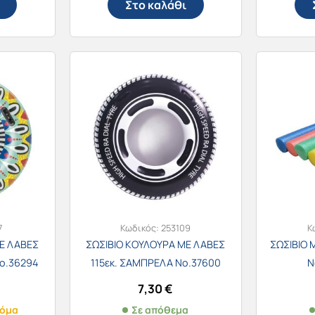
Στο καλάθι
7
Κωδικός:
253109
Κ
Ε ΛΑΒΕΣ
ΣΩΣΙΒΙΟ ΚΟΥΛΟΥΡΑ ΜΕ ΛΑΒΕΣ
ΣΩΣΙΒΙΟ
ο.36294
115εκ. ΣΑΜΠΡΕΛΑ Νο.37600
N
7,30
€
κόμα
Σε απόθεμα