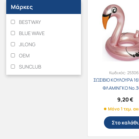
Μάρκες
BESTWAY
BLUE WAVE
JILONG
OEM
SUNCLUB
Κωδικός:
25306
ΣΩΣΙΒΙΟ ΚΟΥΛΟΥΡΑ 165
ΦΛΑΜΙΝΓΚΟ Νο.3
9,20
€
Μόνο 1 τεμ. α
Στο καλάθι