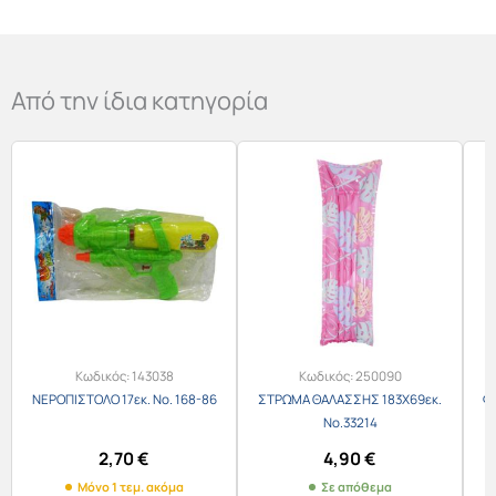
Από την ίδια κατηγορία
Κωδικός:
143038
Κωδικός:
250090
ΝΕΡΟΠΙΣΤΟΛΟ 17εκ. Νο. 168-86
ΣΤΡΩΜΑ ΘΑΛΑΣΣΗΣ 183Χ69εκ.
Φ
Νο.33214
2,70
€
4,90
€
Μόνο 1 τεμ. ακόμα
Σε απόθεμα