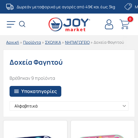
Μετάβαση
Δωρεάν μεταφορικά με αγορές από 49€ και έως 3kg
Μ
στο
περιεχόμενο
Αρχική
»
Προϊόντα
»
ΣΧΟΛΙΚΑ
»
ΝΗΠΙΑΓΩΓΕΙΟ
»
Δοχεία Φαγητού
Δοχεία Φαγητού
Βρέθηκαν 9 προϊόντα
Υποκατηγορίες