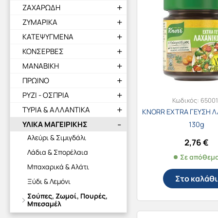
ΖΑΧΑΡΩΔΗ
ΖΥΜΑΡΙΚΑ
ΚΑΤΕΨΥΓΜΕΝΑ
ΚΟΝΣΕΡΒΕΣ
ΜΑΝΑΒΙΚΗ
ΠΡΩΙΝΟ
ΡΥΖΙ - ΟΣΠΡΙΑ
Κωδικός:
65001
ΤΥΡΙΑ & ΑΛΛΑΝΤΙΚΑ
KNORR EXTRA ΓΕΥΣΗ 
ΥΛΙΚΑ ΜΑΓΕΙΡΙΚΗΣ
130g
Αλεύρι & Σιμιγδάλι
2,76
€
Λάδια & Σπορέλαια
Σε απόθεμ
Μπαχαρικά & Αλάτι
Στο καλάθι
Ξύδι & Λεμόνι
Σούπες, Ζωμοί, Πουρές,
Μπεσαμέλ