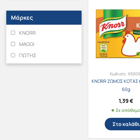
Μάρκες
KNORR
MAGGI
ΓΙΩΤΗΣ
Κωδικός:
6500
KNORR ΖΩΜΟΣ ΚΟΤΑΣ 6 
60g
1,39
€
Σε απόθεμ
Στο καλάθι