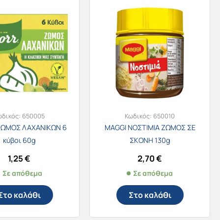
ωδικός:
650005
Κωδικός:
650010
ΖΩΜΟΣ ΛΑΧΑΝΙΚΩΝ 6
MAGGI ΝΟΣΤΙΜΙΑ ΖΩΜΟΣ ΣΕ
κύβοι 60g
ΣΚΟΝΗ 130g
1,25
€
2,70
€
Σε απόθεμα
Σε απόθεμα
Στο καλάθι
Στο καλάθι