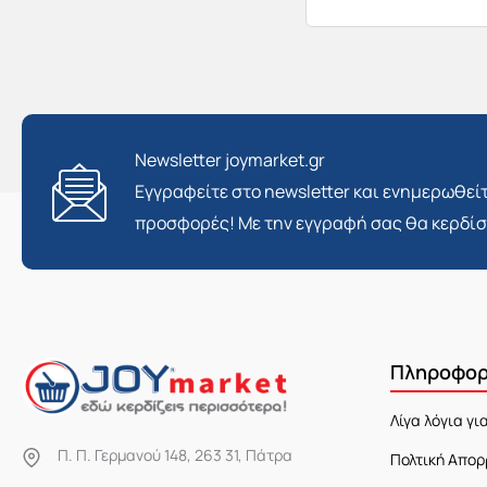
Newsletter joymarket.gr
Εγγραφείτε στο newsletter και ενημερωθείτ
προσφορές! Με την εγγραφή σας θα κερδί
Πληροφορ
Λίγα λόγια γι
Π. Π. Γερμανού 148, 263 31, Πάτρα
Πολτική Απορ