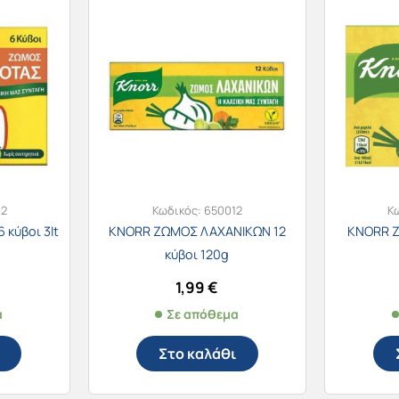
02
Κωδικός:
650012
Κ
κύβοι 3lt
KNORR ΖΩΜΟΣ ΛΑΧΑΝΙΚΩΝ 12
KNORR 
κύβοι 120g
1,99
€
α
Σε απόθεμα
Στο καλάθι