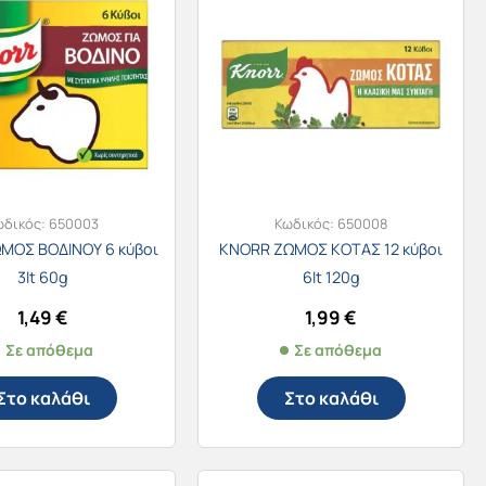
ωδικός:
650003
Κωδικός:
650008
ΜΟΣ ΒΟΔΙΝΟΥ 6 κύβοι
KNORR ΖΩΜΟΣ ΚΟΤΑΣ 12 κύβοι
3lt 60g
6lt 120g
1,49
€
1,99
€
Σε απόθεμα
Σε απόθεμα
Στο καλάθι
Στο καλάθι