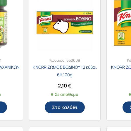
1
Κωδικός:
650009
Κ
ΛΑΧΑΝΙΚΩΝ
KNORR ΖΩΜΟΣ ΒΟΔΙΝΟΥ 12 κύβοι
KNORR ΖΩ
6lt 120g
2,10
€
α
Σε απόθεμα
Στο καλάθι