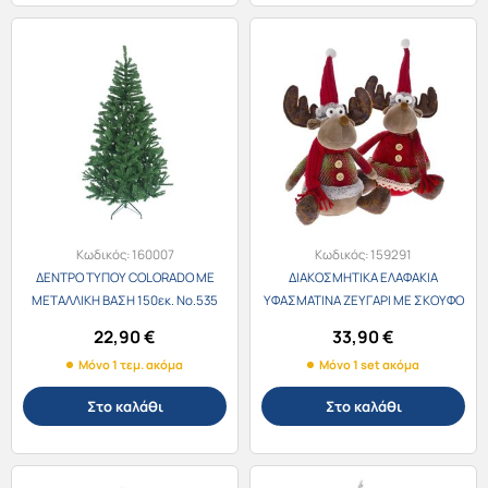
Κωδικός:
160007
Κωδικός:
159291
ΔΕΝΤΡΟ ΤΥΠΟΥ COLORADO ΜΕ
ΔΙΑΚΟΣΜΗΤΙΚΑ ΕΛΑΦΑΚΙΑ
ΜΕΤΑΛΛΙΚΗ ΒΑΣΗ 150εκ. Νο.535
ΥΦΑΣΜΑΤΙΝΑ ΖΕΥΓΑΡΙ ΜΕ ΣΚΟΥΦΟ
ΚΑΙ ΚΑΣΚΟΛ ΣΕΤ 2τεμ. 23x14x40εκ.
22,90
€
33,90
€
81376
Μόνο 1 τεμ. ακόμα
Μόνο 1 set ακόμα
Στο καλάθι
Στο καλάθι