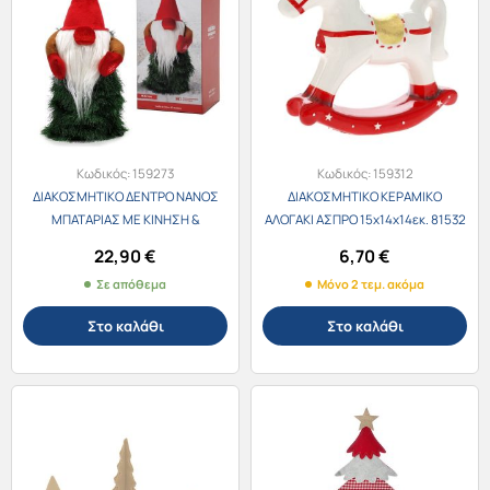
Κωδικός:
159273
Κωδικός:
159312
ΔΙΑΚΟΣΜΗΤΙΚΟ ΔΕΝΤΡΟ ΝΑΝΟΣ
ΔΙΑΚΟΣΜΗΤΙΚΟ ΚΕΡΑΜΙΚΟ
ΜΠΑΤΑΡΙΑΣ ΜΕ ΚΙΝΗΣΗ &
ΑΛΟΓΑΚΙ ΑΣΠΡΟ 15x14x14εκ. 81532
ΜΟΥΣΙΚΗ 30εκ. GT-479007
22,90
€
6,70
€
Σε απόθεμα
Μόνο 2 τεμ. ακόμα
Στο καλάθι
Στο καλάθι