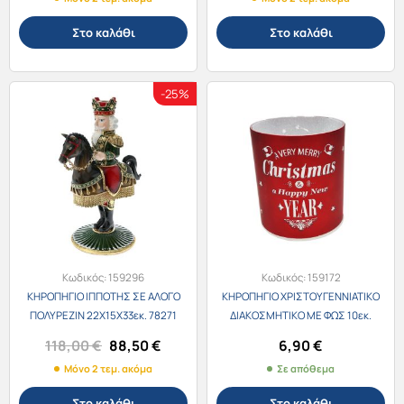
Στο καλάθι
Στο καλάθι
-25%
Κωδικός:
159296
Κωδικός:
159172
ΚΗΡΟΠΗΓΙΟ ΙΠΠΟΤΗΣ ΣΕ ΑΛΟΓΟ
ΚΗΡΟΠΗΓΙΟ ΧΡΙΣΤΟΥΓΕΝΝΙΑΤΙΚΟ
ΠΟΛΥΡΕΖΙΝ 22Χ15Χ33εκ. 78271
ΔΙΑΚΟΣΜΗΤΙΚΟ ΜΕ ΦΩΣ 10εκ.
/4241
Original
Η
118,00
€
88,50
€
6,90
€
price
τρέχουσα
Μόνο 2 τεμ. ακόμα
Σε απόθεμα
was:
τιμή
118,00 €.
είναι:
Στο καλάθι
Στο καλάθι