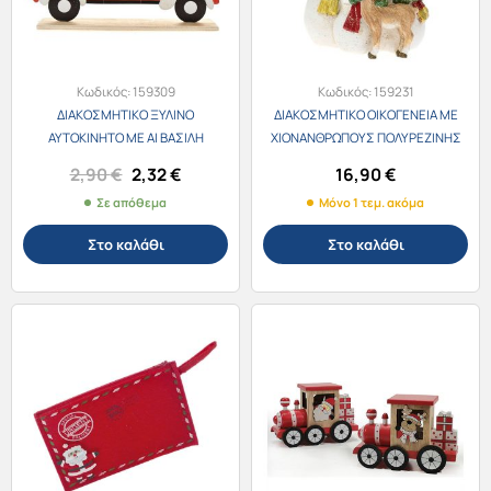
Κωδικός:
159309
Κωδικός:
159231
ΔΙΑΚΟΣΜΗΤΙΚΟ ΞΥΛΙΝΟ
ΔΙΑΚΟΣΜΗΤΙΚΟ ΟΙΚΟΓΕΝΕΙΑ ΜΕ
ΑΥΤΟΚΙΝΗΤΟ ΜΕ ΑΙ ΒΑΣΙΛΗ
ΧΙΟΝΑΝΘΡΩΠΟΥΣ ΠΟΛΥΡΕΖΙΝΗΣ
18x4x12εκ. 79496
12x9x17εκ. 81901
Original
Η
2,90
€
2,32
€
16,90
€
price
τρέχουσα
Σε απόθεμα
Μόνο 1 τεμ. ακόμα
was:
τιμή
2,90 €.
είναι:
Στο καλάθι
Στο καλάθι
2,32 €.