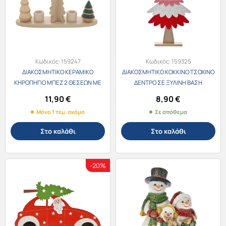
Κωδικός:
159247
Κωδικός:
159325
ΔΙΑΚΟΣΜΗΤΙΚΟ ΚΕΡΑΜΙΚΟ
ΔΙΑΚΟΣΜΗΤΙΚΟ ΚΟΚΚΙΝΟ ΤΣΟΧΙΝΟ
ΚΗΡΟΠΗΓΙΟ ΜΠΕΖ 2 ΘΕΣΕΩΝ ΜΕ
ΔΕΝΤΡΟ ΣΕ ΞΥΛΙΝΗ ΒΑΣΗ
ΔΕΝΤΡΑΚΙΑ 26x7x14εκ. 86570
26x5x49εκ. 82564
11,90
€
8,90
€
Μόνο 1 τεμ. ακόμα
Σε απόθεμα
Στο καλάθι
Στο καλάθι
-20%