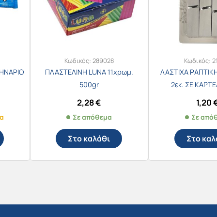
Κωδικός:
289028
Κωδικός:
2
ΛΗΝΑΡΙΟ
ΠΛΑΣΤΕΛΙΝΗ LUNA 11χρωμ.
ΛΑΣΤΙΧΑ ΡΑΠΤΙΚΗ
500gr
2εκ. ΣΕ ΚΑΡΤ
2,28
€
1,20
μα
Σε απόθεμα
Σε από
Στο καλάθι
Στο καλ