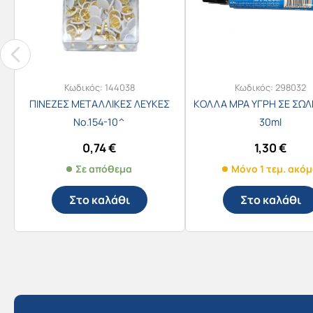
Κωδικός:
144038
Κωδικός:
298032
ΠΙΝΕΖΕΣ ΜΕΤΑΛΛΙΚΕΣ ΛΕΥΚΕΣ
ΚΟΛΛΑ MPA ΥΓΡΗ ΣΕ ΣΩ
Νο.154-10^
30ml
0,74
€
1,30
€
Σε απόθεμα
Μόνο 1 τεμ. ακό
Στο καλάθι
Στο καλάθι