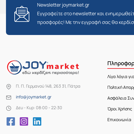
Newsletter joymarket.gr
Εγγραφείτε στο newsletter και ενημερωθείτ
προσφορές! Με την εγγραφή σας θα κερδί
Πληροφορ
Λίγα λόγια γι
Π. Π. Γερμανού 148, 263 31, Πάτρα
Πολτική Απορ
info@joymarket.gr
Ασφάλεια Συ
Δευ - Κυρ: 08:00 - 22:30
Όροι Χρήσης
Επικοινωνία