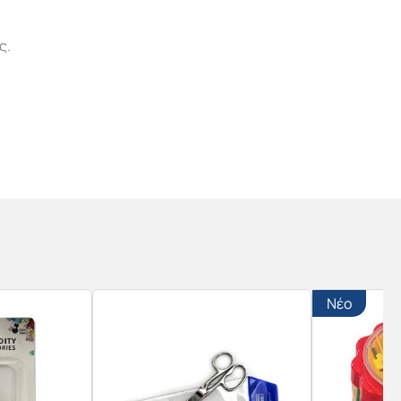
ς.
Νέο