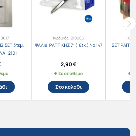
10017
Κωδικός:
210005
Κωδ
Σ ΣΕΤ 3τεμ.
ΨΑΛΙΔΙ ΡΑΠΤΙΚΗΣ 7″ (18εκ.) Νο.147
ΣΕΤ ΡΑΠΤΙΚ
ΕΛΑ_2101
€
2,90
€
θεμα
Σε απόθεμα
Σ
άθι
Στο καλάθι
Στ