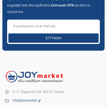
εγγραφή σας θα κερδίσετε
έκπτωση 10%
σε όλα τα
προϊόντα.
ΕΓΓΡΑΦΉ
Π. Π. Γερμανού 148, 263 31, Πάτρα
info@joymarket.gr