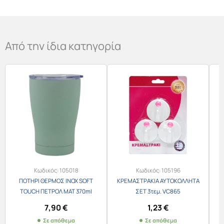
Από την ίδια κατηγορία
Κωδικός:
105018
Κωδικός:
105196
ΠΟΤΗΡΙ ΘΕΡΜΟΣ INOX SOFT
ΚΡΕΜΑΣΤΡΑΚΙΑ ΑΥΤΟΚΟΛΛΗΤΑ
TOUCH ΠΕΤΡΟΛ ΜΑΤ 370ml
ΣΕΤ 3τεμ. VC865
835232
7,90
€
1,23
€
Σε απόθεμα
Σε απόθεμα