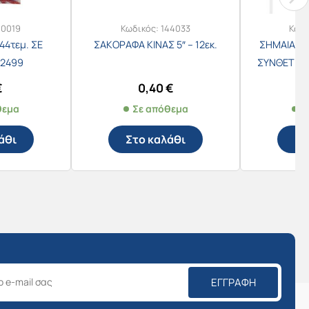
10019
Κωδικός:
144033
Κωδι
44τεμ. ΣΕ
ΣΑΚΟΡΑΦΑ ΚΙΝΑΣ 5″ – 12εκ.
ΣΗΜΑΙΑ Ε
2499
ΣΥΝΘΕΤΙΚΟ
(ΛΑΒΗ=60
€
0,40
€
θεμα
Σε απόθεμα
Σ
άθι
Στο καλάθι
Στ
ΕΓΓΡΑΦΉ