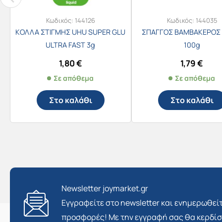
Κωδικός:
144126
Κωδικός:
144035
ΚΟΛΛΑ ΣΤΙΓΜΗΣ UHU SUPER GLU
ΣΠΑΓΓΟΣ ΒΑΜΒΑΚΕΡΟΣ 
ULTRA FAST 3g
100g
1,80
€
1,79
€
Σε απόθεμα
Σε απόθεμα
Στο καλάθι
Στο καλάθι
Newsletter joymarket.gr
Εγγραφείτε στο newsletter και ενημερωθείτ
προσφορές! Με την εγγραφή σας θα κερδί