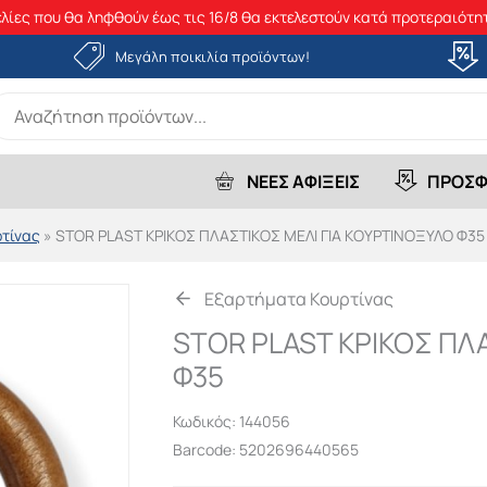
λίες που θα ληφθούν έως τις 16/8 θα εκτελεστούν κατά προτεραιότητ
Μεγάλη ποικιλία προϊόντων!
earch
r:
ΝΕΕΣ ΑΦΙΞΕΙΣ
ΠΡΟΣΦ
τίνας
»
STOR PLAST ΚΡΙΚΟΣ ΠΛΑΣΤΙΚΟΣ ΜΕΛΙ ΓΙΑ ΚΟΥΡΤΙΝΟΞΥΛΟ Φ35
Εξαρτήματα Κουρτίνας
STOR PLAST ΚΡΙΚΟΣ ΠΛ
Φ35
Κωδικός:
144056
Barcode: 5202696440565