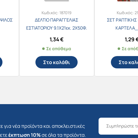
Κωδικός:
187019
Κωδικός:
2
ΨΙΛΟΣ
ΔΕΛΤΙΟ ΠΑΡΑΓΓΕΛΙΑΣ
ΣΕΤ ΡΑΠΤΙΚΗΣ 
ΕΣΤΙΑΤΟΡΙΟΥ 9.1Χ21εκ. 2Χ50Φ.
ΚΑΡΤΕΛΑ_
Νο.250
1,34
€
1,29
Σε απόθεμα
Σε από
Στο καλάθι
Στο καλ
ε για νέα προϊόντα και αποκλειστικές
σετε
έκπτωση 10%
σε όλα τα προϊόντα.