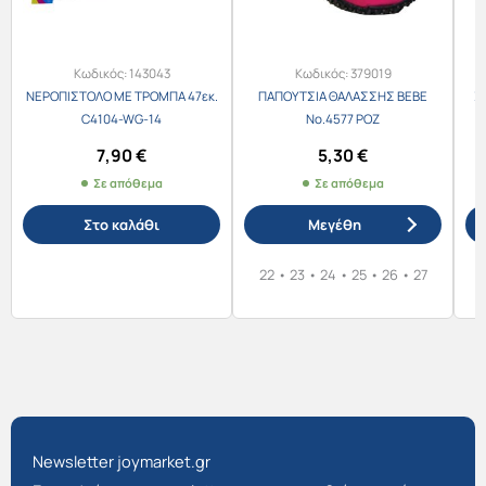
Κωδικός:
143043
Κωδικός:
379019
ΝΕΡΟΠΙΣΤΟΛΟ ΜΕ ΤΡΟΜΠΑ 47εκ.
ΠΑΠΟΥΤΣΙΑ ΘΑΛΑΣΣΗΣ BEBE
Σ
C4104-WG-14
Νο.4577 ΡΟΖ
7,90
€
5,30
€
Σε απόθεμα
Σε απόθεμα
Στο καλάθι
Μεγέθη
22
•
23
•
24
•
25
•
26
•
27
4
Αυτό
το
προϊόν
έχει
πολλαπλές
παραλλαγές.
Οι
Newsletter joymarket.gr
επιλογές