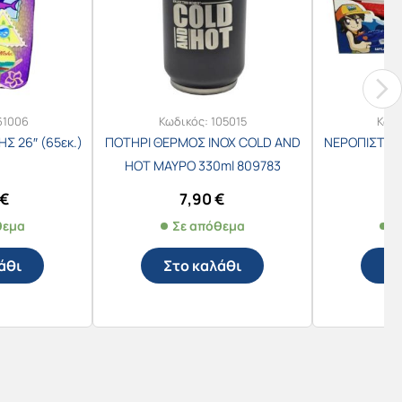
61006
Κωδικός:
105015
Κωδ
 26″ (65εκ.)
ΠΟΤΗΡΙ ΘΕΡΜΟΣ INOX COLD AND
ΝΕΡΟΠΙΣΤΟΛ
HOT ΜΑΥΡΟ 330ml 809783
€
7,90
€
θεμα
Σε απόθεμα
Σ
άθι
Στο καλάθι
Στ