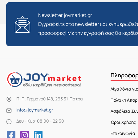
Newsletter joymarket.gr
Εγγραφείτε στο newsletter και ενημερωθείτ
προσφορές! Με την εγγραφή σας θα κερδί
Πληροφορ
Λίγα λόγια γι
Π. Π. Γερμανού 148, 263 31, Πάτρα
Πολτική Απορ
info@joymarket.gr
Ασφάλεια Συ
Δευ - Κυρ: 08:00 - 22:30
Όροι Χρήσης
Επικοινωνία