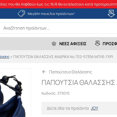
λίες που θα ληφθούν έως τις 16/8 θα εκτελεστούν κατά προτεραιότητ
Μεγάλη ποικιλία προϊόντων!
earch
r:
ΝΕΕΣ ΑΦΙΞΕΙΣ
ΠΡΟΣΦ
άσσης
»
ΠΑΠΟΥΤΣΙΑ ΘΑΛΑΣΣΗΣ ΑΝΔΡΙΚΑ Νο.702-5735A ΜΠΛΕ-ΓΚΡΙ
Παπούτσια Θαλάσσης
ΠΑΠΟΥΤΣΙΑ ΘΑΛΑΣΣΗΣ Α
Κωδικός:
379015
Δείτε όλα τα προϊόντα
JOY