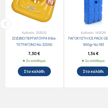
Κωδικός:
253002
Κωδικός:
140029
ΣΩΣΙΒΙΟ ΠΕΡΠΑΤΟΥΡΑ 69εκ.
ΠΑΓΟΚΥΣΤΗ ICE PACK GE
ΤΕΤΡΑΓΩΝΟ Νο.32050
900gr No.183
7,30
€
1,34
€
Σε απόθεμα
Σε απόθεμα
Στο καλάθι
Στο καλάθι