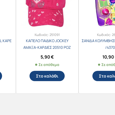
Κωδικός:
251091
Κωδικός:
2
L ΚΑΡΕ
ΚΑΠΕΛΟ ΠΑΙΔΙΚΟ JOCKEY
ΣΑΝΙΔΑ ΚΟΛΥΜΒΗΣΗΣ
ΑΜΑΞΑ-ΚΑΡΔΙΕΣ 20510 ΡΟΖ
/4370
ΣΚΟΥΡΟ
5,90
€
10,90
Σε απόθεμα
Σε από
Στο καλάθι
Στο καλ