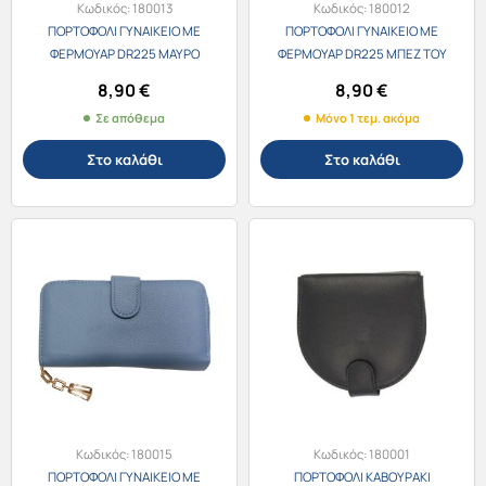
να
Κωδικός:
180013
Κωδικός:
180012
ΠΟΡΤΟΦΟΛΙ ΓΥΝΑΙΚΕΙΟ ΜΕ
ΠΟΡΤΟΦΟΛΙ ΓΥΝΑΙΚΕΙΟ ΜΕ
επιλεγούν
ΦΕΡΜΟΥΑΡ DR225 ΜΑΥΡΟ
ΦΕΡΜΟΥΑΡ DR225 ΜΠΕΖ ΤΟΥ
στη
19Χ10Χ3εκ.
ΠΑΓΟΥ 19X10X3εκ.
8,90
€
8,90
€
σελίδα
Σε απόθεμα
Μόνο 1 τεμ. ακόμα
του
προϊόντος
Στο καλάθι
Στο καλάθι
Κωδικός:
180015
Κωδικός:
180001
ΠΟΡΤΟΦΟΛΙ ΓΥΝΑΙΚΕΙΟ ΜΕ
ΠΟΡΤΟΦΟΛΙ ΚΑΒΟΥΡΑΚΙ