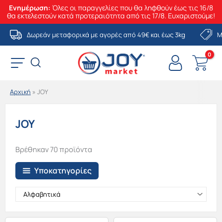
Ενημέρωση:
Όλες οι παραγγελίες που θα ληφθούν έως τις 16/8
θα εκτελεστούν κατά προτεραιότητα από τις 17/8. Ευχαριστούμε!
Μετάβαση
Δωρεάν μεταφορικά με αγορές από 49€ και έως 3kg
Μ
στο
περιεχόμενο
Αρχική
»
JOY
JOY
Βρέθηκαν 70 προϊόντα
Υποκατηγορίες