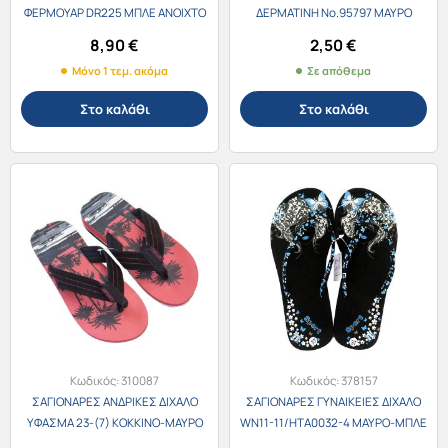
ΦΕΡΜΟΥΑΡ DR225 ΜΠΛΕ ΑΝΟΙΧΤΟ
ΔΕΡΜΑΤΙΝΗ Νο.95797 ΜΑΥΡΟ
19Χ10Χ3εκ.
8,90
€
2,50
€
Μόνο 1 τεμ. ακόμα
Σε απόθεμα
Στο καλάθι
Στο καλάθι
Κωδικός:
310087
Κωδικός:
378157
ΣΑΓΙΟΝΑΡΕΣ ΑΝΔΡΙΚΕΣ ΔΙΧΑΛΟ
ΣΑΓΙΟΝΑΡΕΣ ΓΥΝΑΙΚΕΙΕΣ ΔΙΧΑΛΟ
ΥΦΑΣΜΑ 23-(7) ΚΟΚΚΙΝΟ-ΜΑΥΡΟ
WN11-11/HTA0032-4 ΜΑΥΡΟ-ΜΠΛΕ