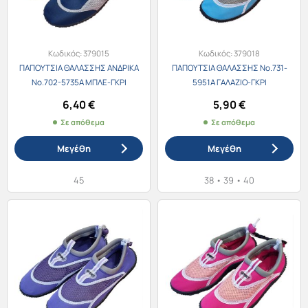
επιλογές
επιλογές
μπορούν
μπορούν
να
να
Κωδικός:
379015
Κωδικός:
379018
ΠΑΠΟΥΤΣΙΑ ΘΑΛΑΣΣΗΣ ΑΝΔΡΙΚΑ
ΠΑΠΟΥΤΣΙΑ ΘΑΛΑΣΣΗΣ Νο.731-
επιλεγούν
επιλεγούν
Νο.702-5735A ΜΠΛΕ-ΓΚΡΙ
5951A ΓΑΛΑΖΙΟ-ΓΚΡΙ
στη
στη
6,40
€
5,90
€
σελίδα
σελίδα
Σε απόθεμα
Σε απόθεμα
του
του
προϊόντος
προϊόντος
Μεγέθη
Μεγέθη
45
38
•
39
•
40
Αυτό
Αυτό
το
το
προϊόν
προϊόν
έχει
έχει
πολλαπλές
πολλαπλές
παραλλαγές.
παραλλαγές.
Οι
Οι