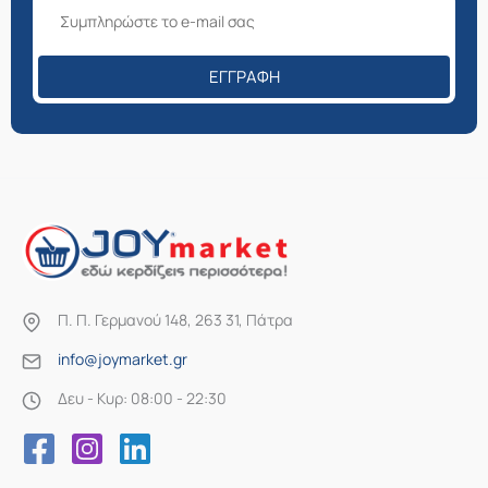
του
του
προϊόντος
προϊόντος
ΕΓΓΡΑΦΉ
Π. Π. Γερμανού 148, 263 31, Πάτρα
info@joymarket.gr
Δευ - Κυρ: 08:00 - 22:30