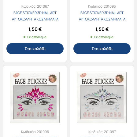
Κωδικός:
201067
Κωδικός:
201095
FACE STICKER 3D NAIL ART
FACE STICKER 3D NAIL ART
ΑΥΤΟΚΟΛΛΗΤΑ ΚΟΣΜΗΜΑΤΑ
ΑΥΤΟΚΟΛΛΗΤΑ ΚΟΣΜΗΜΑΤΑ
ΠΡΟΣΩΠΟΥ & ΝΥΧΙΩΝ 201061-5
ΠΡΟΣΩΠΟΥ & ΝΥΧΙΩΝ 201062-1
1,50
€
1,50
€
ΦΟΥΞΙΑ
ΡΟΖ
Σε απόθεμα
Σε απόθεμα
Στο καλάθι
Στο καλάθι
Κωδικός:
201096
Κωδικός:
201097