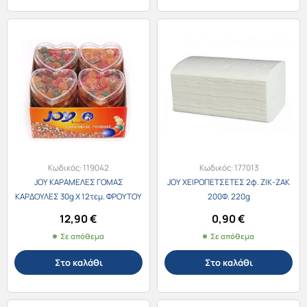
Κωδικός:
119042
Κωδικός:
177013
JOY ΚΑΡΑΜΕΛΕΣ ΓΟΜΑΣ
JOY ΧΕΙΡΟΠΕΤΣΕΤΕΣ 2φ. ΖΙΚ-ΖΑΚ
ΚΑΡΔΟΥΛΕΣ 30g X 12τεμ. ΦΡΟΥΤΟΥ
200Φ. 220g
12,90
€
0,90
€
Σε απόθεμα
Σε απόθεμα
Στο καλάθι
Στο καλάθι