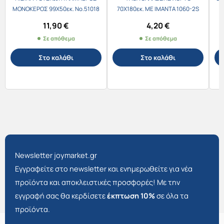
ΜΟΝΟΚΕΡΟΣ 99X50εκ. Νο.51018
70Χ180εκ. ΜΕ ΙΜΑΝΤΑ 1060-2S
11,90
€
4,20
€
Σε απόθεμα
Σε απόθεμα
Στο καλάθι
Στο καλάθι
Newsletter joymarket.gr
Εγγραφείτε στο newsletter και ενημερωθείτε για νέα
προϊόντα και αποκλειστικές προσφορές! Με την
εγγραφή σας θα κερδίσετε
έκπτωση 10%
σε όλα τα
προϊόντα.