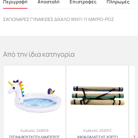
Περιγραφή
Αποστολή
Επιστροφές
Πληρωμές
ΣΑΓΙΟΝΑΡΕΣ ΓΥΝΑΙΚΕΙΕΣ ΔΙΧΑΛΟ WN11-11 ΜΑΥΡΟ-ΡΟΖ
Από την ίδια κατηγορία
Κωδικός:
248016
Κωδικός:
252012
ΠΙΣΙΝΑ ΦΟΥΣΚΩΤΗ ΛΑΜΠΕΡΟΣ
ΨΑΘΑ ΘΑΛΑΣΣΗΣ ΧΟΡΤΟ
ΣΑ