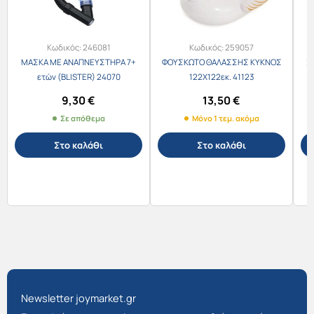
Κωδικός:
246081
Κωδικός:
259057
ΜΑΣΚΑ ΜΕ ΑΝΑΠΝΕΥΣΤΗΡΑ 7+
ΦΟΥΣΚΩΤΟ ΘΑΛΑΣΣΗΣ ΚΥΚΝΟΣ
Σ
ετών (BLISTER) 24070
122Χ122εκ. 41123
9,30
€
13,50
€
Σε απόθεμα
Μόνο 1 τεμ. ακόμα
Στο καλάθι
Στο καλάθι
Newsletter joymarket.gr