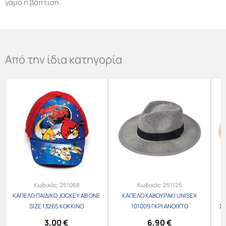
γάμο ή βάπτιση.
Από την ίδια κατηγορία
Κωδικός:
251068
Κωδικός:
251125
ΚΑΠΕΛΟ ΠΑΙΔΙΚΟ JOCKEY AB ONE
ΚΑΠΕΛΟ ΚΑΒΟΥΡΑΚΙ UNISEX
SIZE 13265 ΚΟΚΚΙΝΟ
101009 ΓΚΡΙ ΑΝΟΙΧΤΟ
ΣΤ
3,00
€
6,90
€