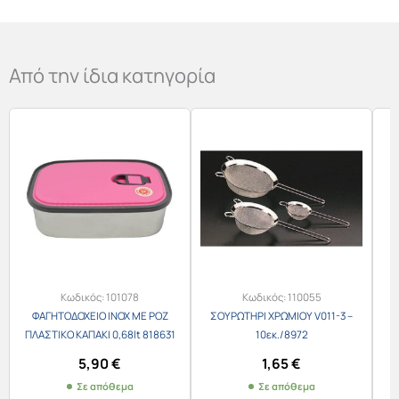
Από την ίδια κατηγορία
Κωδικός:
101078
Κωδικός:
110055
ΦΑΓΗΤΟΔΟΧΕΙΟ INOX ΜΕ ΡΟΖ
ΣΟΥΡΩΤΗΡΙ ΧΡΩΜΙΟΥ V011-3 –
ΠΛΑΣΤΙΚΟ ΚΑΠΑΚΙ 0,68lt 818631
10εκ./8972
5,90
€
1,65
€
Σε απόθεμα
Σε απόθεμα