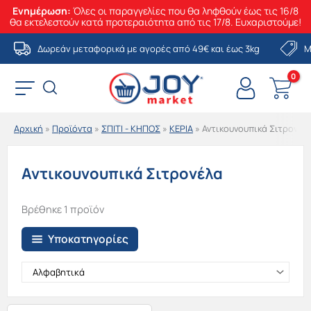
Ενημέρωση:
Όλες οι παραγγελίες που θα ληφθούν έως τις 16/8
θα εκτελεστούν κατά προτεραιότητα από τις 17/8. Ευχαριστούμε!
Μετάβαση
Δωρεάν μεταφορικά με αγορές από 49€ και έως 3kg
Μ
στο
περιεχόμενο
Αρχική
»
Προϊόντα
»
ΣΠΙΤΙ - ΚΗΠΟΣ
»
ΚΕΡΙΑ
»
Αντικουνουπικά Σιτρονέλ
Αντικουνουπικά Σιτρονέλα
Βρέθηκε 1 προϊόν
Υποκατηγορίες