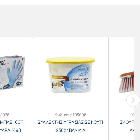
41036
Κωδικός:
103006
Κωδ
 ΜΠΛΕ 100Τ.
ΣΥΛΛΕΚΤΗΣ ΥΓΡΑΣΙΑΣ ΣΕ ΚΟΥΤΙ
ΣΚΟΥΠΑ 
ΥΔΡΑ /4981
230gr ΒΑΝΙΛΙΑ
ΛΑΣΤ