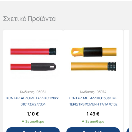
Σχετικά Προϊόντα
Κωδικός:
103061
Κωδικός:
103074
ΚΟΝΤΑΡΙ ΑΠΛΟ ΜΕΤΑΛΛΙΚΟ 120εκ.
ΚΟΝΤΑΡΙ ΜΕΤΑΛΛΙΚΟ 130εκ. ΜΕ
Κ
0101/3372/7034
ΠΕΡΙΣΤΡΕΦΟΜΕΝΗ ΤΑΠΑ /0132
1,10
€
1,49
€
Σε απόθεμα
Σε απόθεμα