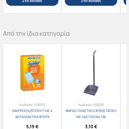
Στο καλάθι
Στο καλάθι
Από την ίδια κατηγορία
Κωδικός:
103052
Κωδικός:
103033
SWIFFER DUSTER KIT ME 4
ΦΑΡΑΣΙ ΠΛΑΣΤΙΚΟ ΟΡΘΟΣΤΑΤΙΚΟ
ΑΝΤΑΛΛΑΚΤΙΚΑ ΦΤΕΡΑ
ΜΕ ΛΑΣΤΙΧΟ Νο.136
ΞΕΣΚΟΝΙΣΜΑΤΟΣ
(28Χ26.5Χ85.5h cm)
5,19
€
3,10
€