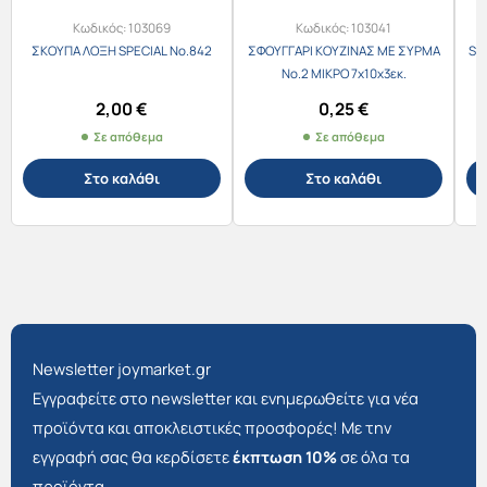
Κωδικός:
103069
Κωδικός:
103041
ΣΚΟΥΠΑ ΛΟΞΗ SPECIAL Νο.842
ΣΦΟΥΓΓΑΡΙ ΚΟΥΖΙΝΑΣ ΜΕ ΣΥΡΜΑ
SA
Νο.2 ΜΙΚΡΟ 7x10x3εκ.
2,00
€
0,25
€
Σε απόθεμα
Σε απόθεμα
Στο καλάθι
Στο καλάθι
Newsletter joymarket.gr
Εγγραφείτε στο newsletter και ενημερωθείτε για νέα
προϊόντα και αποκλειστικές προσφορές! Με την
εγγραφή σας θα κερδίσετε
έκπτωση 10%
σε όλα τα
προϊόντα.