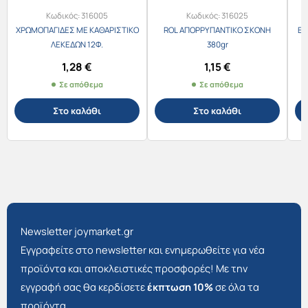
Κωδικός:
316005
Κωδικός:
316025
ΧΡΩΜΟΠΑΓΙΔΕΣ ΜΕ ΚΑΘΑΡΙΣΤΙΚΟ
ROL ΑΠΟΡΡΥΠΑΝΤΙΚΟ ΣΚΟΝΗ
ES
ΛΕΚΕΔΩΝ 12Φ.
380gr
1,28
€
1,15
€
Σε απόθεμα
Σε απόθεμα
Στο καλάθι
Στο καλάθι
Newsletter joymarket.gr
Εγγραφείτε στο newsletter και ενημερωθείτε για νέα
προϊόντα και αποκλειστικές προσφορές! Με την
εγγραφή σας θα κερδίσετε
έκπτωση 10%
σε όλα τα
προϊόντα.