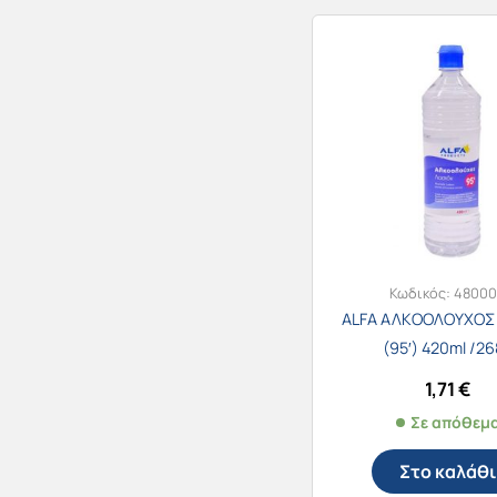
Κωδικός:
4800
ALFA ΑΛΚΟΟΛΟΥΧΟΣ
(95′) 420ml /2
1,71
€
Σε απόθεμ
Στο καλάθι