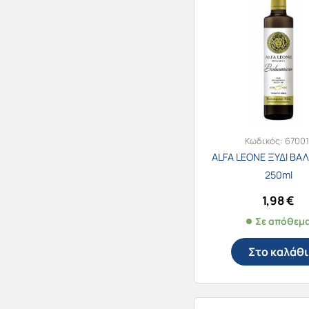
Κωδικός:
67001
ALFA LEONE ΞΥΔΙ ΒΑ
250ml
1,98
€
Σε απόθεμ
Στο καλάθι