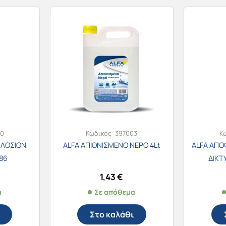
00
Κωδικός:
397003
Κ
 ΛΟΣΙΟΝ
ALFA ΑΠΙΟΝΙΣΜΕΝΟ ΝΕΡΟ 4Lt
ALFA ΑΠΟΦ
686
ΔΙΚΤ
1,43
€
α
Σε απόθεμα
Στο καλάθι