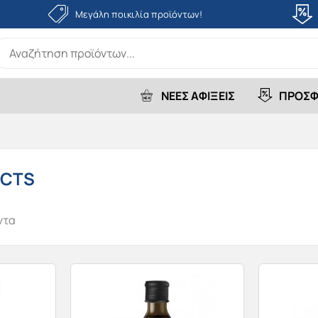
Μεγάλη ποικιλία προϊόντων!
earch
r:
ΝΕΕΣ ΑΦΙΞΕΙΣ
ΠΡΟΣΦ
UCTS
ντα