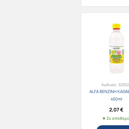
Κωδικός:
32302
ALFA ΒΕΝΖΙΝΗ ΚΑΘΑ
450ml
2,07
€
Σε απόθεμ