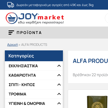
Μετάβαση
Δωρεάν μεταφορικά με αγορές από 49€ και έως 3kg
στο
S
περιεχόμενο
fo
ΠΡΟΪΟΝΤΑ
Αρχική
»
ALFA PRODUCTS
Κατηγορίες
ALFA PROD
ΕΚΚΛΗΣΙΑΣΤΙΚΑ
Βρέθηκαν 22 προϊό
ΚΑΘΑΡΙΟΤΗΤΑ
ΣΠΙΤΙ - ΚΗΠΟΣ
ΤΡΟΦΙΜΑ
ΥΓΙΕΙΝΗ & ΟΜΟΡΦΙΑ