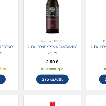
6
Κωδικός:
670010
Κ
ΠΑΡΘΕΝΟ
ALFA LEONE ΚΡΕΜΑ ΒΑΛΣΑΜΙΚΟ
ALFA LEO
t
250ml
2,60
€
κόμα
Σε απόθεμα
Στο καλάθι