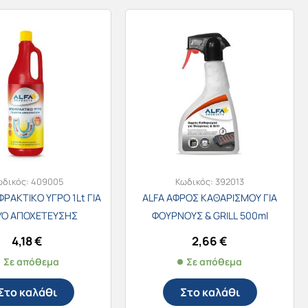
ωδικός:
409005
Κωδικός:
392013
ΡΑΚΤΙΚΟ ΥΓΡΟ 1Lt ΓΙΑ
ALFA ΑΦΡΟΣ ΚΑΘΑΡΙΣΜΟΥ ΓΙΑ
ΥΟ ΑΠΟΧΕΤΕΥΣΗΣ
ΦΟΥΡΝΟΥΣ & GRILL 500ml
4,18
€
2,66
€
Σε απόθεμα
Σε απόθεμα
Στο καλάθι
Στο καλάθι