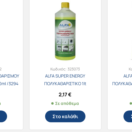
2
Κωδικός:
323073
Κ
ΑΘΑΡΙΣΜΟΥ
ALFA SUPER ENERGY
ALF
ml /3294
ΠΟΛΥΚΑΘΑΡΙΣΤΙΚΟ 1lt
ΠΟΛΥΚΑΘΑ
2,17
€
α
Σε απόθεμα
Στο καλάθι