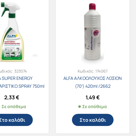
ωδικός:
323074
Κωδικός:
174067
A SUPER ENERGY
ALFA ΑΛΚΟΟΛΟΥΧΟΣ ΛΟΣΙΟΝ
ΡΙΣΤΙΚΟ SPRAY 750ml
(70′) 420ml /2662
2,33
€
1,49
€
Σε απόθεμα
Σε απόθεμα
Στο καλάθι
Στο καλάθι