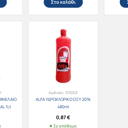
Στο καλάθι
1
Κωδικός:
313003
ΦΙΝΕΛΑΙΟ
ALFA ΥΔΡΟΧΛΩΡΙΚΟ ΟΞΥ 20%
AL 1Lt
480ml
0,87
€
α
Σε απόθεμα