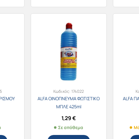
5
Κωδικός:
174022
Κ
ΡΙΣΜΟΥ
ALFA ΟΙΝΟΠΝΕΥΜΑ ΦΩΤΙΣΤΙΚΟ
ALFA Π
ΜΠΛΕ 425ml
1,29
€
α
Σε απόθεμα
Μό