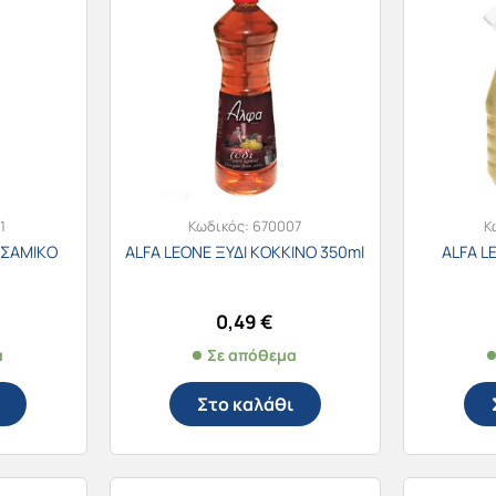
1
Κωδικός:
670007
Κ
ΛΣΑΜΙΚΟ
ALFA LEONE ΞΥΔΙ ΚΟΚΚΙΝΟ 350ml
ALFA L
0,49
€
α
Σε απόθεμα
Στο καλάθι