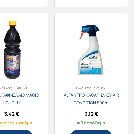
ωδικός:
168050
Κωδικός:
323024
ΑΡΑΦΙΝΕΛΑΙΟ MAGIC
ALFA ΥΓΡΟ ΚΑΘΑΡΙΣΜΟΥ AIR
LIGHT 1Lt
CONDITION 500ml
3,42
€
3,12
€
νο 1 τεμ. ακόμα
Σε απόθεμα