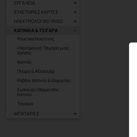
ΕΡΓΑΛΕΙΑ
ΕΥΧΕΤΗΡΙΕΣ ΚΑΡΤΕΣ
ΗΛΕΚΤΡΟΛΟΓΙΚΟ ΥΛΙΚΟ
ΚΑΠΝΙΚΑ & ΤΣΙΓΑΡΑ
Pouches Νικοτίνης
Ηλεκτρονικά Τσιγάρα μιας
Χρήσης
Καπνός
Πούρα & Αξεσουάρ
Ράβδοι Καπνού & Κάψουλες
Συσκευές Θέρμανσης
Καπνού
Τσιγάρα
ΜΠΑΤΑΡΙΕΣ