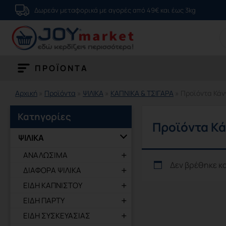
Μετάβαση
Δωρεάν μεταφορικά με αγορές από 49€ και έως 3kg
στο
S
περιεχόμενο
fo
ΠΡΟΪΟΝΤΑ
Αρχική
»
Προϊόντα
»
ΨΙΛΙΚΑ
»
ΚΑΠΝΙΚΑ & ΤΣΙΓΑΡΑ
»
Προϊόντα Κά
Κατηγορίες
Προϊόντα Κ
ΨΙΛΙΚΑ
ΑΝΑΛΩΣΙΜΑ
Δεν βρέθηκε κα
ΔΙΑΦΟΡΑ ΨΙΛΙΚΑ
ΕΙΔΗ ΚΑΠΝΙΣΤΟΥ
ΕΙΔΗ ΠΑΡΤΥ
ΕΙΔΗ ΣΥΣΚΕΥΑΣΙΑΣ