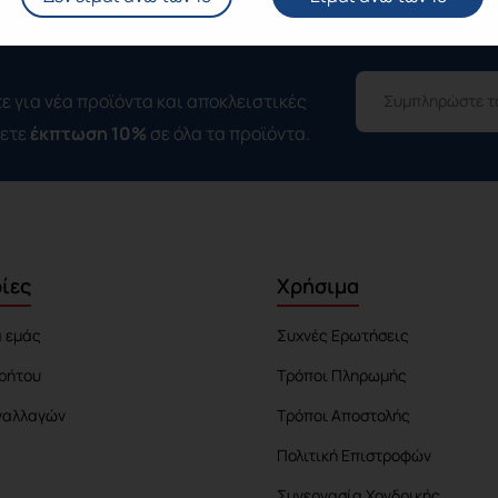
ε για νέα προϊόντα και αποκλειστικές
σετε
έκπτωση 10%
σε όλα τα προϊόντα.
ίες
Χρήσιμα
α εμάς
Συχνές Ερωτήσεις
ρήτου
Τρόποι Πληρωμής
ναλλαγών
Τρόποι Αποστολής
Πολιτική Επιστροφών
Συνεργασία Χονδρικής