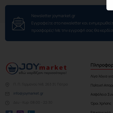
Newsletter joymarket.gr
Εγγραφείτε στο newsletter και ενημερωθείτ
προσφορές! Με την εγγραφή σας θα κερδί
Πληροφορ
Λίγα λόγια γι
Π. Π. Γερμανού 148, 263 31, Πάτρα
Πολτική Απορ
info@joymarket.gr
Ασφάλεια Συ
Δευ - Κυρ: 08:00 - 22:30
Όροι Χρήσης
Επικοινωνία