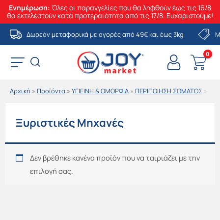
Ενημέρωση:
Όλες οι παραγγελίες που θα ληφθούν έως τις 16/8
θα εκτελεστούν κατά προτεραιότητα από τις 17/8. Ευχαριστούμε!
Μετάβαση
Δωρεάν μεταφορικά με αγορές από 49€ και έως 3kg
Μ
στο
περιεχόμενο
Αρχική
»
Προϊόντα
»
ΥΓΙΕΙΝΗ & ΟΜΟΡΦΙΑ
»
ΠΕΡΙΠΟΙΗΣΗ ΣΩΜΑΤΟΣ
»
Ξυρ
Ξυριστικές Μηχανές
Δεν βρέθηκε κανένα προϊόν που να ταιριάζει με την
επιλογή σας.