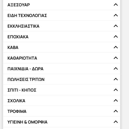
πολλαπλές
πολλαπλές
ΑΞΕΣΟΥΑΡ
παραλλαγές.
παραλλαγές.
ΕΙΔΗ ΤΕΧΝΟΛΟΓΙΑΣ
Οι
Οι
ΕΚΚΛΗΣΙΑΣΤΙΚΑ
επιλογές
επιλογές
μπορούν
μπορούν
ΕΠΟΧΙΑΚΑ
να
να
ΚΑΒΑ
επιλεγούν
επιλεγούν
στη
στη
ΚΑΘΑΡΙΟΤΗΤΑ
σελίδα
σελίδα
ΠΑΙΧΝΙΔΙΑ - ΔΩΡΑ
του
του
ΠΩΛΗΣΕΙΣ ΤΡΙΤΩΝ
προϊόντος
προϊόντος
ΣΠΙΤΙ - ΚΗΠΟΣ
ΣΧΟΛΙΚΑ
ΤΡΟΦΙΜΑ
ΥΓΙΕΙΝΗ & ΟΜΟΡΦΙΑ