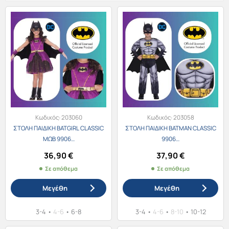
Κωδικός:
203060
Κωδικός:
203058
ΣΤΟΛΗ ΠΑΙΔΙΚΗ BATGIRL CLASSIC
ΣΤΟΛΗ ΠΑΙΔΙΚΗ BATMAN CLASSIC
ΜΩΒ 9906…
9906…
36,90
€
37,90
€
Σε απόθεμα
Σε απόθεμα
Μεγέθη
Μεγέθη
3-4
•
4-6
•
6-8
3-4
•
4-6
•
8-10
•
10-12
Αυτό
Αυτό
το
το