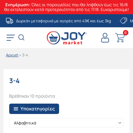
Ενημέρωση:
Όλες οι παραγγελίες που θα ληφθούν έως τις 16/8
θα εκτελεστούν κατά προτεραιότητα από τις 17/8. Ευχαριστούμε!
Μετάβαση
Δωρεάν μεταφορικά με αγορές από 49€ και έως 3kg
Μ
στο
περιεχόμενο
Αρχική
»
3-4
3-4
Βρέθηκαν 10 προϊόντα
Υποκατηγορίες