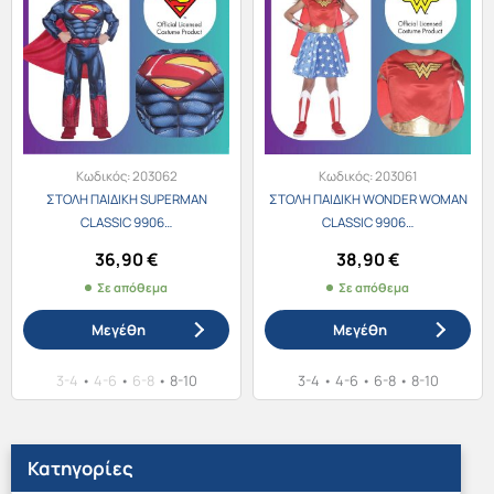
πολλαπλές
πολλαπλές
παραλλαγές.
παραλλαγές.
Οι
Οι
επιλογές
επιλογές
μπορούν
μπορούν
να
να
Κωδικός:
203062
Κωδικός:
203061
ΣΤΟΛΗ ΠΑΙΔΙΚΗ SUPERMAN
ΣΤΟΛΗ ΠΑΙΔΙΚΗ WONDER WOMAN
επιλεγούν
επιλεγούν
CLASSIC 9906…
CLASSIC 9906…
στη
στη
36,90
€
38,90
€
σελίδα
σελίδα
Σε απόθεμα
Σε απόθεμα
του
του
προϊόντος
προϊόντος
Μεγέθη
Μεγέθη
3-4
•
4-6
•
6-8
•
8-10
3-4
•
4-6
•
6-8
•
8-10
Αυτό
Αυτό
το
το
προϊόν
προϊόν
Κατηγορίες
έχει
έχει