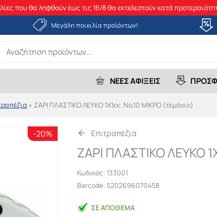
λίες που θα ληφθούν έως τις 16/8 θα εκτελεστούν κατά προτεραιότητ
Μεγάλη ποικιλία προϊόντων!
earch
r:
ΝΕΕΣ ΑΦΙΞΕΙΣ
ΠΡΟΣΦ
τραπέζια
»
ΖΑΡΙ ΠΛΑΣΤΙΚΟ ΛΕΥΚΟ 1Χ1εκ. Νο.10 ΜΙΚΡΟ (τεμάχιο)
Επιτραπέζια
-20%
ΖΑΡΙ ΠΛΑΣΤΙΚΟ ΛΕΥΚΟ 1Χ
Κωδικός:
133001
Barcode: 5202696070458
ΣΕ ΑΠΌΘΕΜΑ