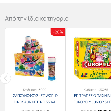
Από την ίδια κατηγορία
-20%
Κωδικός:
130091
Κωδικός:
133235
ΣΑΠΟΥΝΟΦΟΥΣΚΕΣ WORLD
ΕΠΙΤΡΑΠΕΖΙΟ ΠΑΙΧΝΙΔΙ
DINOSAUR ΚΙΤΡΙΝΟ 5504D
EUROPOLY JUNIOR 5+ 
28Χ28Χ7εκ. Νο.03-2