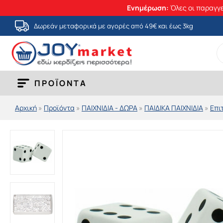
Ενημέρωση:
Όλες οι παραγγε
Μετάβαση
Δωρεάν μεταφορικά με αγορές από 49€ και έως 3kg
στο
S
περιεχόμενο
fo
ΠΡΟΪΟΝΤΑ
Αρχική
»
Προϊόντα
»
ΠΑΙΧΝΙΔΙΑ - ΔΩΡΑ
»
ΠΑΙΔΙΚΑ ΠΑΙΧΝΙΔΙΑ
»
Επι