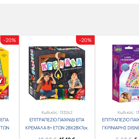
-20%
-20%
Κωδικός:
133242
Κωδικός:
1
 ΕΠΑ
ΕΠΙΤΡΑΠΕΖΙΟ ΠΑΙΧΝΙΔΙ ΕΠΑ
ΕΠΙΤΡΑΠΕΖΙΟ ΠΑΙΧ
ΕΤΩΝ
ΚΡΕΜΑΛΑ 8+ ΕΤΩΝ 28Χ28Χ7εκ.
ΓΚΡΙΝΙΑΡΗΣ DISN
11
Νο.03-204
14,5x4x2