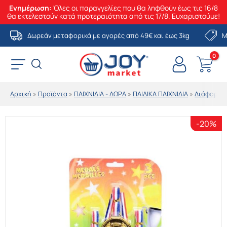
Ενημέρωση:
Όλες οι παραγγελίες που θα ληφθούν έως τις 16/8
θα εκτελεστούν κατά προτεραιότητα από τις 17/8. Ευχαριστούμε!
Μετάβαση
Δωρεάν μεταφορικά με αγορές από 49€ και έως 3kg
Μ
στο
περιεχόμενο
Αρχική
»
Προϊόντα
»
ΠΑΙΧΝΙΔΙΑ - ΔΩΡΑ
»
ΠΑΙΔΙΚΑ ΠΑΙΧΝΙΔΙΑ
»
Διάφορα Π
-20%