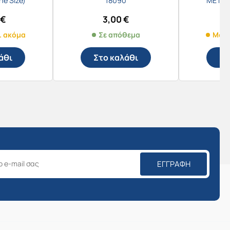
e Size)
18090
ΜΕ ΜΑ
0
€
3,00
€
. ακόμα
Σε απόθεμα
Μόνο
άθι
Στο καλάθι
Στ
ΕΓΓΡΑΦΉ