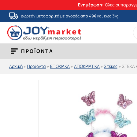
Ενημέρωση:
Όλες οι παραγγε
Μετάβαση
Δωρεάν μεταφορικά με αγορές από 49€ και έως 3kg
στο
S
περιεχόμενο
fo
ΠΡΟΪΟΝΤΑ
Αρχική
»
Προϊόντα
»
ΕΠΟΧΙΑΚΑ
»
ΑΠΟΚΡΙΑΤΙΚΑ
»
Στέκες
»
ΣΤΕΚΑ 