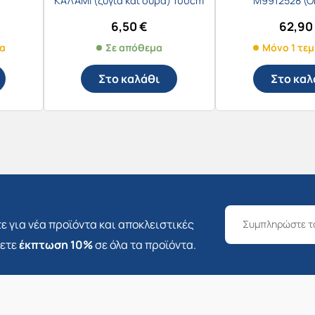
ΚΑΛΑΜΙ (ζύγια και ουρά) 100cm
Μ9912528 (On
6,50
€
62,9
μα
Σε απόθεμα
Μόνο 1 τεμ
Στο καλάθι
Στο καλ
ε για νέα προϊόντα και αποκλειστικές
σετε
έκπτωση 10%
σε όλα τα προϊόντα.