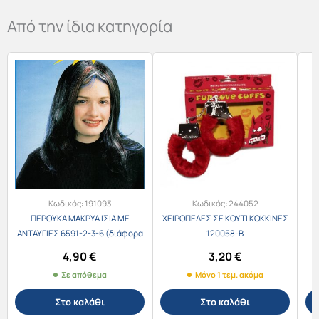
Από την ίδια κατηγορία
Κωδικός:
191093
Κωδικός:
244052
ΠΕΡΟΥΚΑ ΜΑΚΡΥΑ ΙΣΙΑ ΜΕ
ΧΕΙΡΟΠΕΔΕΣ ΣΕ ΚΟΥΤΙ ΚΟΚΚΙΝΕΣ
ΑΝΤΑΥΓΙΕΣ 6591-2-3-6 (διάφορα
120058-Β
χρώματα)
Π
4,90
€
3,20
€
Σε απόθεμα
Μόνο 1 τεμ. ακόμα
Στο καλάθι
Στο καλάθι