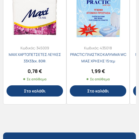
Κωδικός:
345009
Κωδικός:
435018
MAXI ΧΑΡΤΟΠΕΤΣΕΤΕΣ ΛΕΥΚΕΣ
PRACTIC ΠΛΑΣΤΙΚΟ ΚΑΛΥΜΜΑ WC
M
33X33εκ. 80Φ.
ΜΙΑΣ ΧΡΗΣΗΣ 15τεμ
0,78
€
1,99
€
Σε απόθεμα
Σε απόθεμα
Στο καλάθι
Στο καλάθι