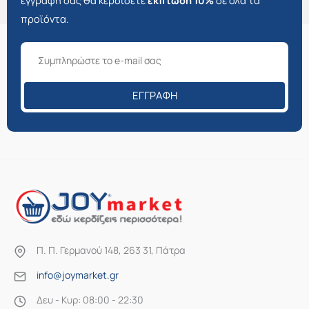
εγγραφή σας θα κερδίσετε
έκπτωση 10%
σε όλα τα
προϊόντα.
ΕΓΓΡΑΦΉ
Π. Π. Γερμανού 148, 263 31, Πάτρα
info@joymarket.gr
Δευ - Κυρ: 08:00 - 22:30