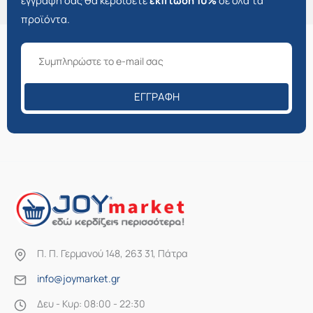
εγγραφή σας θα κερδίσετε
έκπτωση 10%
σε όλα τα
προϊόντα.
ΕΓΓΡΑΦΉ
Π. Π. Γερμανού 148, 263 31, Πάτρα
info@joymarket.gr
Δευ - Κυρ: 08:00 - 22:30