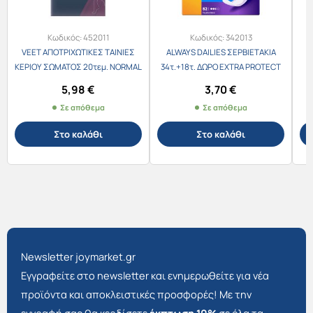
Κωδικός:
452011
Κωδικός:
342013
VEET ΑΠΟΤΡΙΧΩΤΙΚΕΣ ΤΑΙΝΙΕΣ
ALWAYS DAILIES ΣΕΡΒΙΕΤΑΚΙΑ
ΚΕΡΙΟΥ ΣΩΜΑΤΟΣ 20τεμ. NORMAL
34τ.+18τ. ΔΩΡΟ EXTRA PROTECT
SKIN
LARGE
5,98
€
3,70
€
Σε απόθεμα
Σε απόθεμα
Στο καλάθι
Στο καλάθι
Newsletter joymarket.gr
Εγγραφείτε στο newsletter και ενημερωθείτε για νέα
προϊόντα και αποκλειστικές προσφορές! Με την