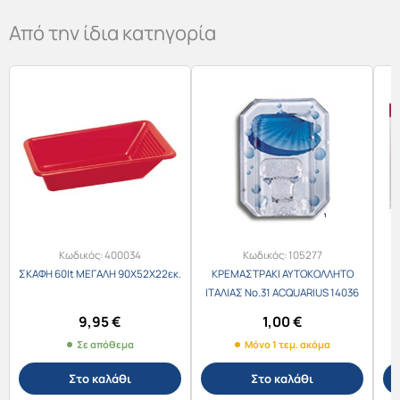
Από την ίδια κατηγορία
Κωδικός:
400034
Κωδικός:
105277
ΣΚΑΦΗ 60lt ΜΕΓΑΛΗ 90Χ52Χ22εκ.
ΚΡΕΜΑΣΤΡΑΚΙ ΑΥΤΟΚΟΛΛΗΤΟ
ΙΤΑΛΙΑΣ Νο.31 ACQUARIUS 14036
9,95
€
1,00
€
Σε απόθεμα
Μόνο 1 τεμ. ακόμα
Στο καλάθι
Στο καλάθι