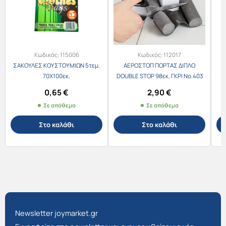
Κωδικός:
115006
Κωδικός:
112017
ΣΑΚΟΥΛΕΣ ΚΟΥΣΤΟΥΜΙΩΝ 5τεμ.
ΑΕΡΟΣΤΟΠ ΠΟΡΤΑΣ ΔΙΠΛΟ
Θ
70Χ100εκ.
DOUBLE STOP 98εκ. ΓΚΡΙ Νο.403
0,65
€
2,90
€
Σε απόθεμα
Σε απόθεμα
Στο καλάθι
Στο καλάθι
Newsletter joymarket.gr