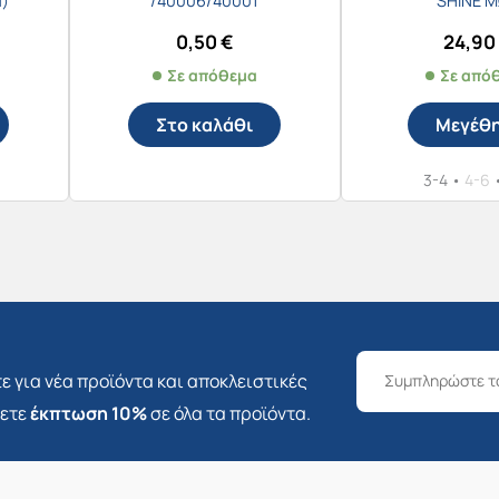
α)
/40006/40001
SHINE 
0,50
€
24,90
Σε απόθεμα
Σε από
Στο καλάθι
Μεγέθ
3-4
•
4-6
Αυ
το
πρ
έχ
πο
πα
ε για νέα προϊόντα και αποκλειστικές
Οι
σετε
έκπτωση 10%
σε όλα τα προϊόντα.
επ
μπ
να