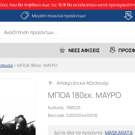
λίες που θα ληφθούν έως τις 16/8 θα εκτελεστούν κατά προτεραιότητ
Μεγάλη ποικιλία προϊόντων!
earch
r:
ΝΕΕΣ ΑΦΙΞΕΙΣ
ΠΡΟΣΦ
εσουάρ
»
ΜΠΟΑ 180εκ. ΜΑΥΡΟ
Αποκριάτικα Αξεσουάρ
ΜΠΟΑ 180εκ. ΜΑΥΡΟ
Κωδικός:
198025
Barcode: 5200304410016
Δείτε όλα τα προϊόντα
MASKARATA