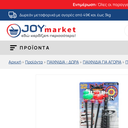
Ενημέρωση:
Όλες οι παραγγε
Μετάβαση
Δωρεάν μεταφορικά με αγορές από 49€ και έως 3kg
στο
S
περιεχόμενο
fo
ΠΡΟΪΟΝΤΑ
Αρχική
»
Προϊόντα
»
ΠΑΙΧΝΙΔΙΑ - ΔΩΡΑ
»
ΠΑΙΧΝΙΔΙΑ ΓΙΑ ΑΓΟΡΙΑ
»
Π