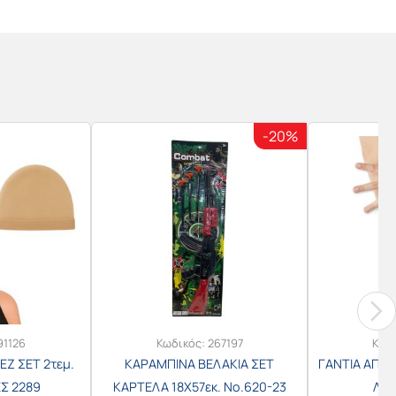
-20%
91126
Κωδικός:
267197
Κωδ
Ζ ΣΕΤ 2τεμ.
ΚΑΡΑΜΠΙΝΑ ΒΕΛΑΚΙΑ ΣΕΤ
ΓΑΝΤΙΑ ΑΠΟΚ
Σ 2289
ΚΑΡΤΕΛΑ 18Χ57εκ. Νο.620-23
ΛΕΥ