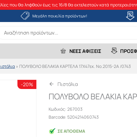
λίες που θα ληφθούν έως τις 16/8 θα εκτελεστούν κατά προτεραιότητ
Μεγάλη ποικιλία προϊόντων!
earch
r:
ΝΕΕΣ ΑΦΙΞΕΙΣ
ΠΡΟΣΦ
ιστόλια
»
ΠΟΛΥΒΟΛΟ ΒΕΛΑΚΙΑ ΚΑΡΤΕΛΑ 17Χ47εκ. Νο.2015-2A /0743
Πιστόλια
-20%
ΠΟΛΥΒΟΛΟ ΒΕΛΑΚΙΑ ΚΑΡΤ
Κωδικός:
267003
Barcode: 5204214060743
ΣΕ ΑΠΌΘΕΜΑ