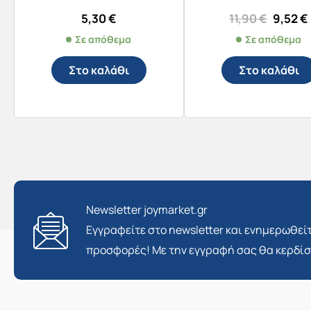
Origin
5,30
€
11,90
€
9,52
€
price
Σε απόθεμα
Σε απόθεμα
was:
11,90 €
Στο καλάθι
Στο καλάθι
Newsletter joymarket.gr
Εγγραφείτε στο newsletter και ενημερωθείτ
προσφορές! Με την εγγραφή σας θα κερδί