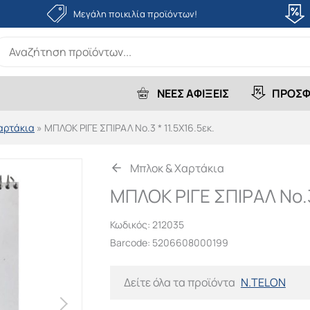
Μεγάλη ποικιλία προϊόντων!
earch
r:
ΝΕΕΣ ΑΦΙΞΕΙΣ
ΠΡΟΣΦ
αρτάκια
»
ΜΠΛΟΚ ΡΙΓΕ ΣΠΙΡΑΛ Νο.3 * 11.5Χ16.5εκ.
Μπλοκ & Χαρτάκια
ΜΠΛΟΚ ΡΙΓΕ ΣΠΙΡΑΛ Νο.3 
Κωδικός:
212035
Barcode: 5206608000199
Δείτε όλα τα προϊόντα
N.TELON