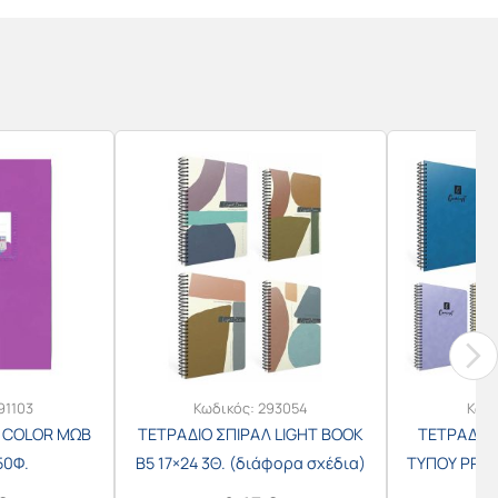
91103
Κωδικός:
293054
Κωδ
S COLOR ΜΩΒ
ΤΕΤΡΑΔΙΟ ΣΠΙΡΑΛ LIGHT BOOK
ΤΕΤΡΑΔΙΟ
50Φ.
Β5 17×24 3Θ. (διάφορα σχέδια)
ΤΥΠΟΥ PRESP
(διάφ