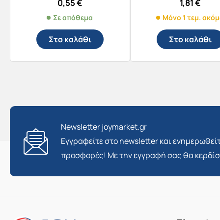
0,55
€
1,81
€
Σε απόθεμα
Μόνο 1 τεμ. ακό
Στο καλάθι
Στο καλάθι
Newsletter joymarket.gr
Εγγραφείτε στο newsletter και ενημερωθείτ
προσφορές! Με την εγγραφή σας θα κερδί