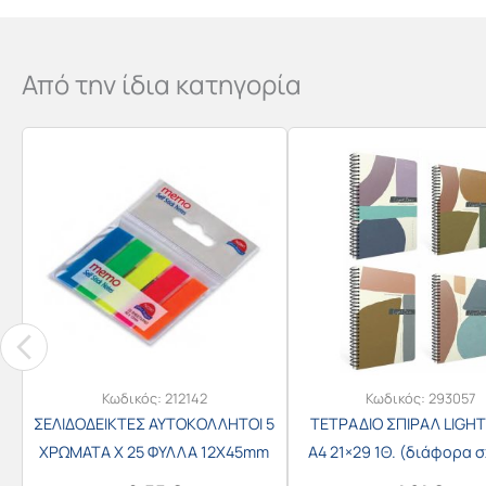
Από την ίδια κατηγορία
Κωδικός:
212142
Κωδικός:
293057
ΣΕΛΙΔΟΔΕΙΚΤΕΣ ΑΥΤΟΚΟΛΛΗΤΟΙ 5
ΤΕΤΡΑΔΙΟ ΣΠΙΡΑΛ LIGH
ΧΡΩΜΑΤΑ Χ 25 ΦΥΛΛΑ 12Χ45mm
Α4 21×29 1Θ. (διάφορα σ
12050