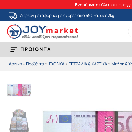
Ενημέρωση:
Όλες οι παραγγε
Μετάβαση
Δωρεάν μεταφορικά με αγορές από 49€ και έως 3kg
στο
S
περιεχόμενο
fo
ΠΡΟΪΟΝΤΑ
Αρχική
»
Προϊόντα
»
ΣΧΟΛΙΚΑ
»
ΤΕΤΡΑΔΙΑ & ΧΑΡΤΙΚΑ
»
Μπλοκ & Χ