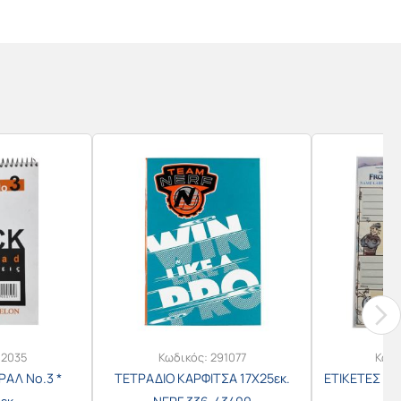
12035
Κωδικός:
291077
Κωδ
ΡΑΛ Νο.3 *
ΤΕΤΡΑΔΙΟ ΚΑΡΦΙΤΣΑ 17X25εκ.
ΕΤΙΚΕΤΕΣ ΣΕ