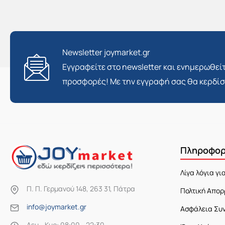
Newsletter joymarket.gr
Εγγραφείτε στο newsletter και ενημερωθείτ
προσφορές! Με την εγγραφή σας θα κερδί
Πληροφορ
Λίγα λόγια γι
Π. Π. Γερμανού 148, 263 31, Πάτρα
Πολτική Απορ
info@joymarket.gr
Ασφάλεια Συ
Δευ - Κυρ: 08:00 - 22:30