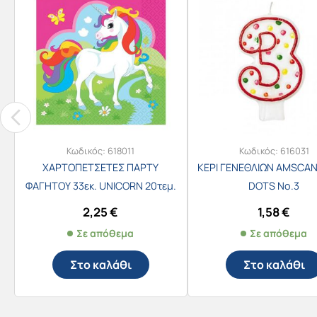
Κωδικός:
618011
Κωδικός:
616031
ΧΑΡΤΟΠΕΤΣΕΤΕΣ ΠΑΡΤΥ
ΚΕΡΙ ΓΕΝΕΘΛΙΩΝ AMSCAN
ΦΑΓΗΤΟΥ 33εκ. UNICORN 20τεμ.
DOTS No.3
/9902103
2,25
€
1,58
€
Σε απόθεμα
Σε απόθεμα
Στο καλάθι
Στο καλάθι