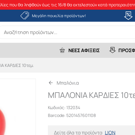
λίες που θα ληφθούν έως τις 16/8 θα εκτελεστούν κατά προτεραιότητ
Μεγάλη ποικιλία προϊόντων!
earch
r:
ΝΕΕΣ ΑΦΙΞΕΙΣ
ΠΡΟΣΦ
Α ΚΑΡΔΙΕΣ 10τεμ.
Μπαλόνια
ΜΠΑΛΟΝΙΑ ΚΑΡΔΙΕΣ 10τ
Κωδικός:
132034
Barcode: 5201457601108
Δείτε όλα τα προϊόντα
LION