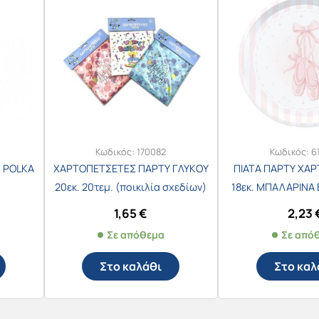
Κωδικός:
170082
Κωδικός:
6
 POLKA
ΧΑΡΤΟΠΕΤΣΕΤΕΣ ΠΑΡΤΥ ΓΛΥΚΟΥ
ΠΙΑΤΑ ΠΑΡΤΥ ΧΑΡ
20εκ. 20τεμ. (ποικιλία σχεδίων)
18εκ. ΜΠΑΛΑΡΙΝΑ 
/7658
1,65
€
2,23
Σε απόθεμα
Σε από
Στο καλάθι
Στο καλ