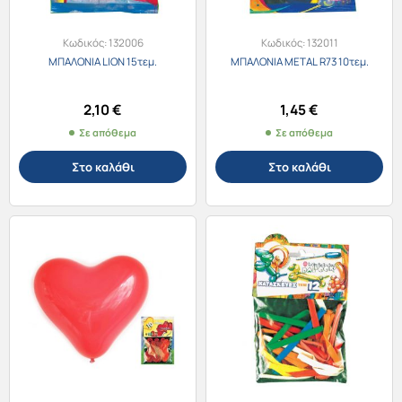
Κωδικός:
132006
Κωδικός:
132011
ΜΠΑΛΟΝΙΑ LION 15τεμ.
ΜΠΑΛΟΝΙΑ METAL R73 10τεμ.
2,10
€
1,45
€
Σε απόθεμα
Σε απόθεμα
Στο καλάθι
Στο καλάθι