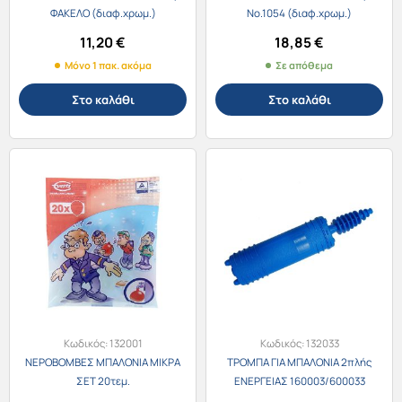
ΦΑΚΕΛΟ (διαφ.χρωμ.)
No.1054 (διαφ.χρωμ.)
11,20
€
18,85
€
Μόνο 1 πακ. ακόμα
Σε απόθεμα
Στο καλάθι
Στο καλάθι
Κωδικός:
132001
Κωδικός:
132033
ΝΕΡΟΒΟΜΒΕΣ ΜΠΑΛΟΝΙΑ ΜΙΚΡΑ
ΤΡΟΜΠΑ ΓΙΑ ΜΠΑΛΟΝΙΑ 2πλής
ΣΕΤ 20τεμ.
ΕΝΕΡΓΕΙΑΣ 160003/600033