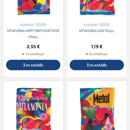
Κωδικός:
132005
Κωδικός:
132032
ΜΠΑΛΟΝΙΑ HAPPY BIRTHDAY R100
ΜΠΑΛΟΝΙΑ LION 10τεμ.
10τεμ.
2,55
€
1,19
€
Σε απόθεμα
Σε απόθεμα
Στο καλάθι
Στο καλάθι