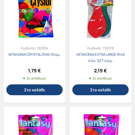
Κωδικός:
132004
Κωδικός:
132018
ΜΠΑΛΟΝΙΑ CRYSTAL R100 10τεμ.
ΜΠΑΛΟΝΙΑ EXTRA LARGE R140
47εκ. ΣΕΤ 4τεμ.
1,79
€
2,19
€
Σε απόθεμα
Σε απόθεμα
Στο καλάθι
Στο καλάθι