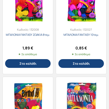
Κωδικός:
132008
Κωδικός:
132027
ΜΠΑΛΟΝΙΑ FANTASY ΖΩΑΚΙΑ 8τεμ.
ΜΠΑΛΟΝΙΑ FANTASΥ 10τεμ.
1,89
€
0,85
€
Σε απόθεμα
Σε απόθεμα
Στο καλάθι
Στο καλάθι