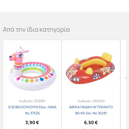
Από την ίδια κατηγορία
Κωδικός:
253087
Κωδικός:
256059
ΣΩΣΙΒΙΟ ΚΟΥΛΟΥΡΑ 55εκ. ΛΑΜΑ
ΒΑΡΚΑ ΠΑΙΔΙΚΗ ΑΥΤΟΚΙΝΗΤΟ
Νο.37526
86×60.5εκ. Νο.35281
Κ
3,90
€
6,50
€