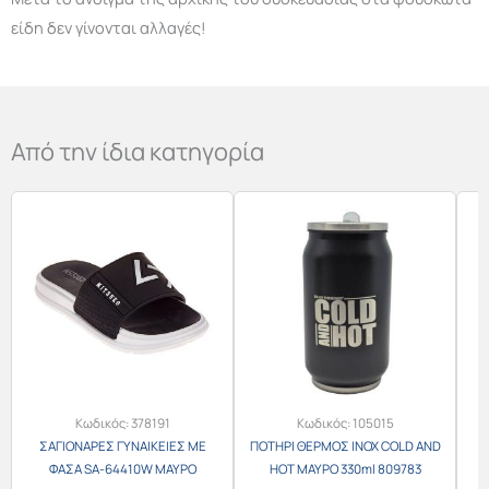
είδη δεν γίνονται αλλαγές!
Από την ίδια κατηγορία
Κωδικός:
378191
Κωδικός:
105015
ΣΑΓΙΟΝΑΡΕΣ ΓΥΝΑΙΚΕΙΕΣ ΜΕ
ΠΟΤΗΡΙ ΘΕΡΜΟΣ INOX COLD AND
ΦΑΣΑ SA-64410W ΜΑΥΡΟ
HOT ΜΑΥΡΟ 330ml 809783