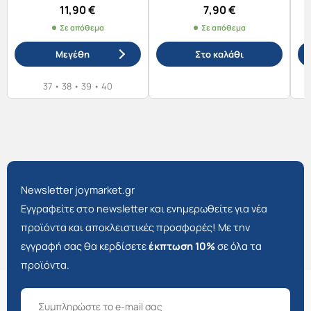
11,90
€
7,90
€
Σε απόθεμα
Σε απόθεμα
Μεγέθη
Στο καλάθι
37
•
38
•
39
•
40
Αυτό
το
προϊόν
έχει
πολλαπλές
παραλλαγές.
Newsletter joymarket.gr
Οι
Εγγραφείτε στο newsletter και ενημερωθείτε για νέα
επιλογές
προϊόντα και αποκλειστικές προσφορές! Με την
μπορούν
εγγραφή σας θα κερδίσετε
έκπτωση 10%
σε όλα τα
να
προϊόντα.
επιλεγούν
στη