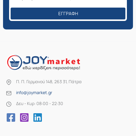
σελίδα
του
ΕΓΓΡΑΦΉ
προϊόντος
Π. Π. Γερμανού 148, 263 31, Πάτρα
info@joymarket.gr
Δευ - Κυρ: 08:00 - 22:30