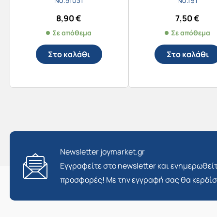
Νο.51031
Νο.191
8,90
€
7,50
€
Σε απόθεμα
Σε απόθεμα
Στο καλάθι
Στο καλάθι
Newsletter joymarket.gr
Εγγραφείτε στο newsletter και ενημερωθείτ
προσφορές! Με την εγγραφή σας θα κερδί