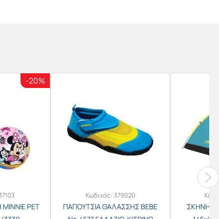
-20%
37103
Κωδικός:
379020
Κωδι
 MINNIE PET
ΠΑΠΟΥΤΣΙΑ ΘΑΛΑΣΣΗΣ BEBE
ΣΚΗΝΗ 2 