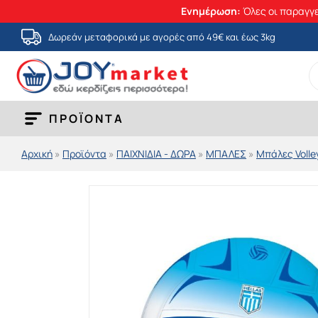
Ενημέρωση:
Όλες οι παραγγε
Μετάβαση
Δωρεάν μεταφορικά με αγορές από 49€ και έως 3kg
στο
S
περιεχόμενο
fo
ΠΡΟΪΟΝΤΑ
Αρχική
»
Προϊόντα
»
ΠΑΙΧΝΙΔΙΑ - ΔΩΡΑ
»
ΜΠΑΛΕΣ
»
Μπάλες Volle