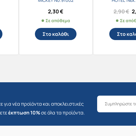
MICKEY Νο.91002
HOTEL 14εκ.
O
2,30
€
2,90
€
2
p
Σε απόθεμα
Σε από
w
2
Στο καλάθι
Στο καλ
ε για νέα προϊόντα και αποκλειστικές
σετε
έκπτωση 10%
σε όλα τα προϊόντα.